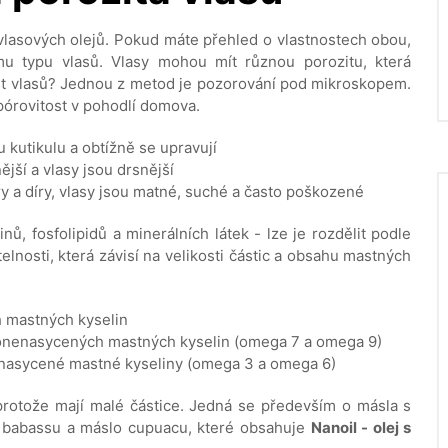
í vlasových olejů. Pokud máte přehled o vlastnostech obou,
mu typu vlasů. Vlasy mohou mít různou porozitu, která
tost vlasů? Jednou z metod je pozorování pod mikroskopem.
pórovitost v pohodlí domova.
 kutikulu a obtížně se upravují
ější a vlasy jsou drsnější
y a díry, vlasy jsou matné, suché a často poškozené
nů, fosfolipidů a minerálních látek - lze je rozdělit podle
telnosti, která závisí na velikosti částic a obsahu mastných
h mastných kyselin
onenasycených mastných kyselin (omega 7 a omega 9)
nasycené mastné kyseliny (omega 3 a omega 6)
 protože mají malé částice. Jedná se především o másla s
ej babassu a máslo cupuacu, které obsahuje
Nanoil - olej s