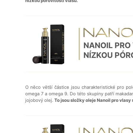
nízkou pórovitostí vlasů.
NANOIL PRO
NÍZKOU PÓR
O něco větší částice jsou charakteristické pro 
omega 7 a omega 9. Do této skupiny patří makadami
jojobový olej.
To jsou složky oleje Nanoil pro vlasy 