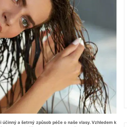
mi účinný a šetrný způsob péče o naše vlasy. Vzhledem k