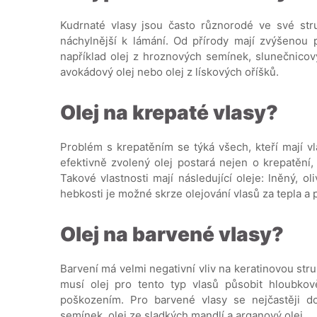
Kudrnaté vlasy jsou často různorodé ve své st
náchylnější k lámání. Od přírody mají zvýšenou p
například olej z hroznových semínek, slunečnicový
avokádový olej nebo olej z lískových oříšků.
Olej na krepaté vlasy?
Problém s krepatěním se týká všech, kteří mají v
efektivně zvolený olej postará nejen o krepatění, 
Takové vlastnosti mají následující oleje: lněný, o
hebkosti je možné skrze olejování vlasů za tepla a
Olej na barvené vlasy?
Barvení má velmi negativní vliv na keratinovou str
musí olej pro tento typ vlasů působit hloubkov
poškozením. Pro barvené vlasy se nejčastěji do
semínek, olej ze sladkých mandlí a arganový olej.