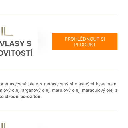
PROHLÉDNOUT SI
 VLASY S
PRODUKT
OVITOSTÍ
polonenasycené oleje s nenasycenými mastnými kyselinami
ový olej, arganový olej, marulový olej, maracujový olej a
se střední porozitou.