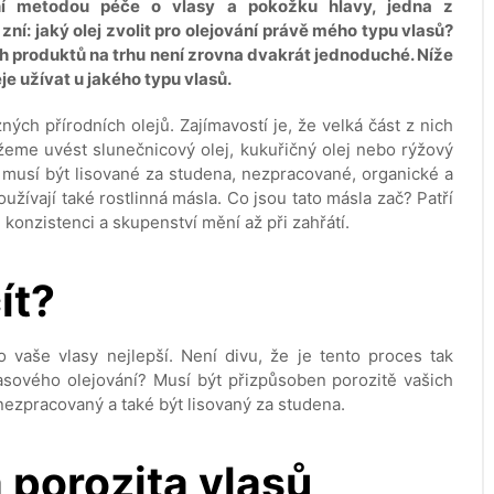
rní metodou péče o vlasy a pokožku hlavy, jedna z
 zní: jaký olej zvolit pro olejování právě mého typu vlasů?
ch produktů na trhu není zrovna dvakrát jednoduché. Níže
je užívat u jakého typu vlasů.
ých přírodních olejů. Zajímavostí je, že velká část z nich
žeme uvést slunečnicový olej, kukuřičný olej nebo rýžový
ak musí být lisované za studena, nezpracované, organické a
žívají také rostlinná másla. Co jsou tato másla zač? Patří
 konzistenci a skupenství mění až při zahřátí.
ít?
o vaše vlasy nejlepší. Není divu, že je tento proces tak
lasového olejování? Musí být přizpůsoben porozitě vašich
 nezpracovaný a také být lisovaný za studena.
 porozita vlasů