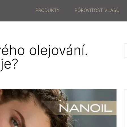
PRODUKTY
PÓROVITOST VLASŮ
ého olejování.
eje?