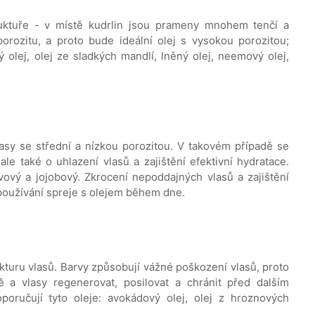
ruktuře - v místě kudrlin jsou prameny mnohem tenčí a
orozitu, a proto bude ideální olej s vysokou porozitou;
 olej, olej ze sladkých mandlí, lněný olej, neemový olej,
lasy se střední a nízkou porozitou. V takovém případě se
ale také o uhlazení vlasů a zajištění efektivní hydratace.
livový a jojobový. Zkrocení nepoddajných vlasů a zajištění
 používání spreje s olejem během dne.
ukturu vlasů. Barvy způsobují vážné poškození vlasů, proto
ě a vlasy regenerovat, posilovat a chránit před dalším
poručují tyto oleje: avokádový olej, olej z hroznových