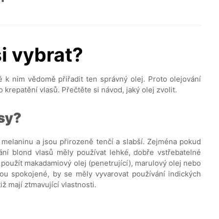
si vybrat?
 k nim vědomě přiřadit ten správný olej. Proto olejování
krepatění vlasů. Přečtěte si návod, jaký olej zvolit.
asy?
 melaninu a jsou přirozeně tenčí a slabší. Zejména pokud
ání blond vlasů měly používat lehké, dobře vstřebatelné
e použít makadamiový olej (penetrující), marulový olej nebo
vou spokojené, by se měly vyvarovat používání indických
iž mají ztmavující vlastnosti.