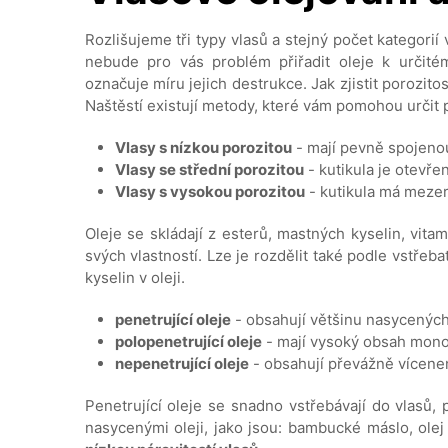
Rozlišujeme tři typy vlasů a stejný počet kategori
nebude pro vás problém přiřadit oleje k určité
označuje míru jejich destrukce. Jak zjistit porozi
Naštěstí existují metody, které vám pomohou určit 
Vlasy s nízkou porozitou
- mají pevně spojenou
Vlasy se střední porozitou
- kutikula je otevřen
Vlasy s vysokou porozitou
- kutikula má mezer
Oleje se skládají z esterů, mastných kyselin, vitami
svých vlastností. Lze je rozdělit také podle vstřeba
kyselin v oleji.
penetrující oleje
- obsahují většinu nasycenýc
polopenetrující oleje
- mají vysoký obsah mon
nepenetrující oleje
- obsahují převážně vícene
Penetrující oleje se snadno vstřebávají do vlasů,
nasycenými oleji, jako jsou: bambucké máslo, ol