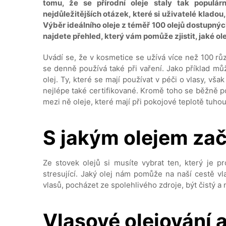
tomu, že se přírodní oleje staly tak populá
nejdůležitějších otázek, které si uživatelé kladou,
Výběr ideálního oleje z téměř 100 olejů dostupný
najdete přehled, který vám pomůže zjistit, jaké ole
Uvádí se, že v kosmetice se užívá více než 100 různ
se denně používá také při vaření. Jako příklad mů
olej. Ty, které se mají používat v péči o vlasy, vš
nejlépe také certifikované. Kromě toho se běžně pou
mezi ně oleje, které mají při pokojové teplotě tuhou
S jakým olejem zač
Ze stovek olejů si musíte vybrat ten, který je pr
stresující. Jaký olej nám pomůže na naší cestě v
vlasů, pocházet ze spolehlivého zdroje, být čistý a
Vlasové olejování a