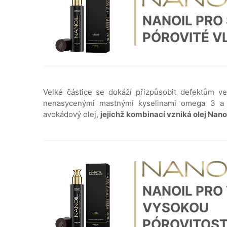
NANOIL PRO
PÓROVITÉ V
Velké částice se dokáží přizpůsobit defektům ve
nenasycenými mastnými kyselinami omega 3 a om
avokádový olej,
jejichž kombinací vzniká olej Nano
NANOIL PRO
VYSOKOU
PÓROVITOST