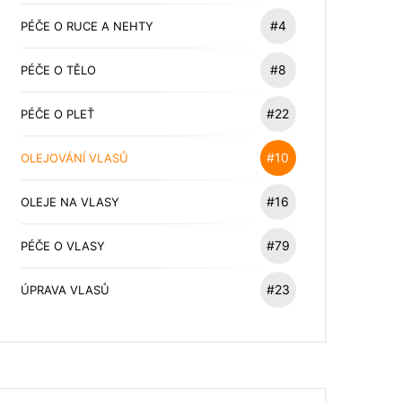
#4
PÉČE O RUCE A NEHTY
#8
PÉČE O TĚLO
#22
PÉČE O PLEŤ
#10
OLEJOVÁNÍ VLASŮ
#16
OLEJE NA VLASY
#79
PÉČE O VLASY
#23
ÚPRAVA VLASŮ