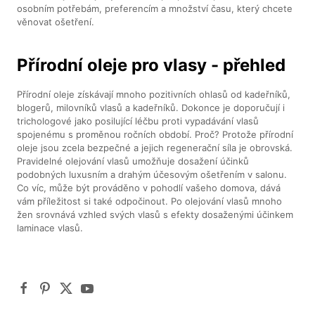
osobním potřebám, preferencím a množství času, který chcete
věnovat ošetření.
Přírodní oleje pro vlasy - přehled
Přírodní oleje získávají mnoho pozitivních ohlasů od kadeřníků,
blogerů, milovníků vlasů a kadeřníků. Dokonce je doporučují i
trichologové jako posilující léčbu proti vypadávání vlasů
spojenému s proměnou ročních období. Proč? Protože přírodní
oleje jsou zcela bezpečné a jejich regenerační síla je obrovská.
Pravidelné olejování vlasů umožňuje dosažení účinků
podobných luxusním a drahým účesovým ošetřením v salonu.
Co víc, může být prováděno v pohodlí vašeho domova, dává
vám příležitost si také odpočinout. Po olejování vlasů mnoho
žen srovnává vzhled svých vlasů s efekty dosaženými účinkem
laminace vlasů.