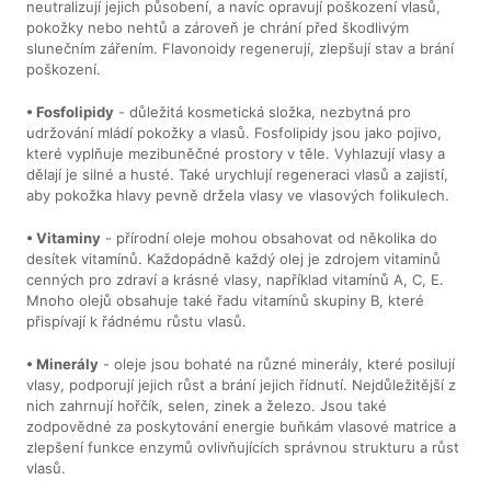
neutralizují jejich působení, a navíc opravují poškození vlasů,
pokožky nebo nehtů a zároveň je chrání před škodlivým
slunečním zářením. Flavonoidy regenerují, zlepšují stav a brání
poškození.
• Fosfolipidy
- důležitá kosmetická složka, nezbytná pro
udržování mládí pokožky a vlasů. Fosfolipidy jsou jako pojivo,
které vyplňuje mezibuněčné prostory v těle. Vyhlazují vlasy a
dělají je silné a husté. Také urychlují regeneraci vlasů a zajistí,
aby pokožka hlavy pevně držela vlasy ve vlasových folikulech.
• Vitaminy
- přírodní oleje mohou obsahovat od několika do
desítek vitamínů. Každopádně každý olej je zdrojem vitaminů
cenných pro zdraví a krásné vlasy, například vitamínů A, C, E.
Mnoho olejů obsahuje také řadu vitamínů skupiny B, které
přispívají k řádnému růstu vlasů.
• Minerály
- oleje jsou bohaté na různé minerály, které posilují
vlasy, podporují jejich růst a brání jejich řídnutí. Nejdůležitější z
nich zahrnují hořčík, selen, zinek a železo. Jsou také
zodpovědné za poskytování energie buňkám vlasové matrice a
zlepšení funkce enzymů ovlivňujících správnou strukturu a růst
vlasů.