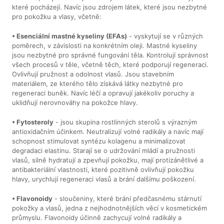
které pocházejí. Navíc jsou zdrojem látek, které jsou nezbytné
pro pokožku a vlasy, včetně:
• Esenciální mastné kyseliny (EFAs)
- vyskytují se v různých
poměrech, v závislosti na konkrétním oleji. Mastné kyseliny
jsou nezbytné pro správné fungování těla. Kontrolují správnost
všech procesů v těle, včetně těch, které podporují regeneraci.
Ovlivňují pružnost a odolnost vlasů. Jsou stavebním
materiálem, ze kterého tělo získává látky nezbytné pro
regeneraci buněk. Navíc léčí a opravují jakékoliv poruchy a
uklidňují nerovnováhy na pokožce hlavy.
• Fytosteroly
- jsou skupina rostlinných sterolů s výrazným
antioxidačním účinkem. Neutralizují volné radikály a navíc mají
schopnost stimulovat syntézu kolagenu a minimalizovat
degradaci elastinu. Starají se o udržování mládí a pružnosti
vlasů, silně hydratují a zpevňují pokožku, mají protizánětlivé a
antibakteriální vlastnosti, které pozitivně ovlivňují pokožku
hlavy, urychlují regeneraci vlasů a brání dalšímu poškození.
• Flavonoidy
- sloučeniny, které brání předčasnému stárnutí
pokožky a vlasů, jedna z nejhodnotnějších věcí v kosmetickém
průmyslu. Flavonoidy účinně zachycují volné radikály a