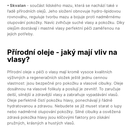
• Skvalan
- součást lidského mazu, která se nachází také v
řadě přírodních olejů. Jeho složení obnovuje hydro-lipidovou
rovnováhu, reguluje tvorbu mazu a bojuje proti nadměrnému
olupování pokožky. Navíc zvlhčuje suché vlasy a pokožku. Díky
olejům dostávají i mastné vlasy perfektní péči zaměřenou na
jejich potřeby.
Přírodní oleje - jaký mají vliv na
vlasy?
Přírodní oleje v péči o vlasy mají kromě vysoce kvalitních
výživných a regeneračních složek ještě jednu cennou
vlastnost: jsou bezpečné pro pokožku a vlasové cibulky. Oleje
dosáhnou na vlasové folikuly a posilují je zevnitř. To zaručuje
delší, silnější a zdravější vlasy a zabraňuje vypadávání vlasů.
Oleje perfektně čistí pokožku hlavy, ponechávají ji řádně
hydratovanou a zdravou. Nebudete se již muset starat o lupy
nebo nadměrné olupování pokožky. Silné cibulky a osvěžená
zdravá pokožka hlavy jsou klíčovými faktory pro získání
pružných, krásných a hustých vlasů.