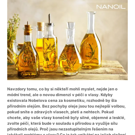
Navzdory tomu, co by si někteří mohli myslet, nejde jen o
módní trend, ale o novou dimenzi v péči o vlasy. Kdyby
existovala Nobelova cena za kosmetiku, rozhodně by šla
přírodním olejům. Bez pochyby oleje jsou tou nejlepší volbou,
pokud sníte o zdravých vlasech, pleti a nehtech. Pokud
chcete, aby vaše vlasy konečně byly silné, objemné a lesklé,
zvolte péči, která bude v souladu s přírodou a využije sílu
přírodních olejů. Proč jsou nezastupitelným řešením na
jakékoli problémy s vlasy? Co je tak unikátní na jejich složení,