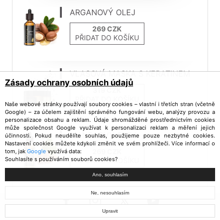
ARGANOVÝ OLEJ
PŘIDAT DO KOŠÍKU
VLASOVÁ MASKA S KERATINEM
Zásady ochrany osobních údajů
PŘIDAT DO KOŠÍKU
Naše webové stránky používají soubory cookies – vlastní i třetích stran (včetně
Google) – za účelem zajištění správného fungování webu, analýzy provozu a
personalizace obsahu a reklam. Údaje shromážděné prostřednictvím cookies
může společnost Google využívat k personalizaci reklam a měření jejich
MANDLOVÝ OLEJ
účinnosti. Pokud neudělíte souhlas, použijeme pouze nezbytné cookies.
Nastavení cookies můžete kdykoli změnit ve svém prohlížeči. Více informací o
tom, jak
Google
využívá data:
Souhlasíte s používáním souborů cookies?
PŘIDAT DO KOŠÍKU
Ano, souhlasím
Ne, nesouhlasím
Upravit