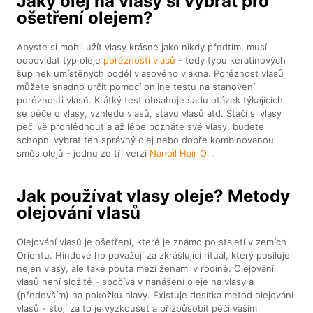
Jaký olej na vlasy si vybrat pro
ošetření olejem?
Abyste si mohli užít vlasy krásné jako nikdy předtím, musí
odpovídat typ oleje
poréznosti vlasů
- tedy typu keratinových
šupinek umístěných podél vlasového vlákna. Poréznost vlasů
můžete snadno určit pomocí online testu na stanovení
poréznosti vlasů. Krátký test obsahuje sadu otázek týkajících
se péče o vlasy, vzhledu vlasů, stavu vlasů atd. Stačí si vlasy
pečlivě prohlédnout a až lépe poznáte své vlasy, budete
schopni vybrat ten správný olej nebo dobře kombinovanou
směs olejů - jednu ze tří verzí
Nanoil Hair Oil
.
Jak používat vlasy oleje? Metody
olejování vlasů
Olejování vlasů je ošetření, které je známo po staletí v zemích
Orientu. Hindové ho považují za zkrášlující rituál, který posiluje
nejen vlasy, ale také pouta mezi ženami v rodině. Olejování
vlasů není složité - spočívá v nanášení oleje na vlasy a
(především) na pokožku hlavy. Existuje desítka metod olejování
vlasů - stojí za to je vyzkoušet a přizpůsobit péči vašim