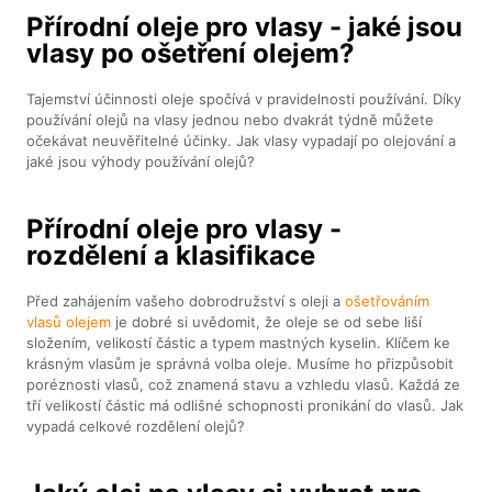
Přírodní oleje pro vlasy - jaké jsou
vlasy po ošetření olejem?
Tajemství účinnosti oleje spočívá v pravidelnosti používání. Díky
používání olejů na vlasy jednou nebo dvakrát týdně můžete
očekávat neuvěřitelné účinky. Jak vlasy vypadají po olejování a
jaké jsou výhody používání olejů?
Přírodní oleje pro vlasy -
rozdělení a klasifikace
Před zahájením vašeho dobrodružství s oleji a
ošetřováním
vlasů olejem
je dobré si uvědomit, že oleje se od sebe liší
složením, velikostí částic a typem mastných kyselin. Klíčem ke
krásným vlasům je správná volba oleje. Musíme ho přizpůsobit
poréznosti vlasů, což znamená stavu a vzhledu vlasů. Každá ze
tří velikostí částic má odlišné schopnosti pronikání do vlasů. Jak
vypadá celkové rozdělení olejů?