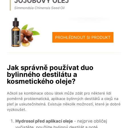
JOJOBOVÝ OLEJ
Simmondsia Chinensis Seed Oil
PROHLÉDNOUT SI PRODUKT
Jak správně používat duo
bylinného destilátu a
kosmetického oleje?
Ačkoli se kombinace obou látek může zdát pro některé lidi
poměrně problematická, aplikace bylinných destilátů a olejů na
pleť je uskutečnitelná. Existuje několik možností, které je dobré
vyzkoušet.
Hydrosol před aplikací oleje
- nejprve obličej
vyčistěte, použijte bylinný destilát a poté