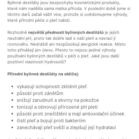
Bylinné destiláty jsou bezpochyby kosmetickými produkty,
které nám nadělila sama matka příroda. V poslední době jsme si
těchto darů začali vážit více, protože si uvědomujeme výhody,
které přírodní péče o pleť nabízí.
Rozhodně
největší předností bylinných destilátů
je jejich
neutrální pH, proto tak dobře ladí s naší pletí a navrací jí
rovnováhu. Nedráždí ani nezpůsobují alergické reakce. Místo
toho přinášejí jen úlevu. Přesto to nejsou jediné výhody
používání bylinných destilátů v péči o pleť. Jaké jsou další
pozitivní vlastnosti hydrosolů?
Přírodní bylinné destiláty na obličej:
vykazují schopnosti zklidnit pleť
působí proti zánětům
snižují zarudnutí a skvrny na pokožce
tonizují a obnovují přirozené pH pleti
působí proti znečištění a mají antioxidační účinek
čistí pleť a bojují proti bakteriím
zanechávají pleť svěží a zlepšují její hydrataci