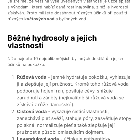
Je zřejmé, že většina výše uvedených vlastností je úzce spjata
s výhodami, které nabízí daná rostlina/bylina, z níž je hydrosol
získáván. Proto můžete dosáhnout různých účinků při použití
různých
květových vod
a bylinných vod.
Běžné hydrosoly a jejich
vlastnosti
Níže najdete 10 nejoblíbenějších bylinných destilátů a jejich
účinků na pokožku.
Růžová voda
- jemně hydratuje pokožku, vyhlazuje
ji a zlepšuje její pružnost. Kromě toho růžová voda
podporuje hojení ran, posiluje cévy, snižuje
zarudnutí a záněty (nejkvalitnější růžová voda se
získává z růže damašské).
Cistová voda
- vykazuje čisticí vlastnosti,
zanechává pleť svěží, stahuje póry, zesvětluje stopy
po akné, normalizuje pleť a také zlepšuje její
pružnost a působí omlazujícím dojmem.
Levandulová voda
- účinkuje antisepticky,