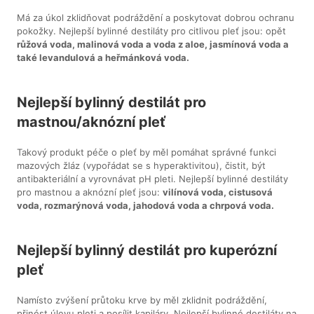
Má za úkol zklidňovat podráždění a poskytovat dobrou ochranu
pokožky. Nejlepší bylinné destiláty pro citlivou pleť jsou: opět
růžová voda, malinová voda a voda z aloe, jasmínová voda a
také levandulová a heřmánková voda.
Nejlepší bylinný destilát pro
mastnou/aknózní pleť
Takový produkt péče o pleť by měl pomáhat správné funkci
mazových žláz (vypořádat se s hyperaktivitou), čistit, být
antibakteriální a vyrovnávat pH pleti. Nejlepší bylinné destiláty
pro mastnou a aknózní pleť jsou:
vilínová voda, cistusová
voda, rozmarýnová voda, jahodová voda a chrpová voda.
Nejlepší bylinný destilát pro kuperózní
pleť
Namísto zvýšení průtoku krve by měl zklidnit podráždění,
přinést úlevu pleti a posílit kapiláry. Nejlepší bylinné destiláty na