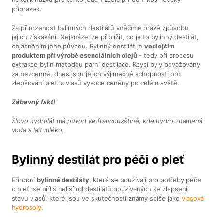
přípravek.
Za přirozenost bylinných destilátů vděčíme právě způsobu
jejich získávání. Nejsnáze lze přiblížit, co je to bylinný destilát,
objasněním jeho původu. Bylinný destilát je
vedlejším
produktem při výrobě esenciálních olejů
- tedy při procesu
extrakce bylin metodou parní destilace. Kdysi byly považovány
za bezcenné, dnes jsou jejich výjimečné schopnosti pro
zlepšování pleti a vlasů vysoce ceněny po celém světě.
Zábavný fakt!
Slovo hydrolát má původ ve francouzštině, kde hydro znamená
voda a lait mléko.
Bylinný destilát pro péči o pleť
Přírodní
bylinné destiláty
, které se používají pro potřeby péče
o pleť, se příliš neliší od destilátů používaných ke zlepšení
stavu vlasů, které jsou ve skutečnosti známy spíše jako
vlasové
hydrosoly
.