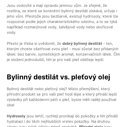
Jsou vodovité a mají opravdu jemnou vůni. Je zřejmé, že
rostlina, ze které se konkrétní bylinný destilát získává, určuje i
jeho vůni. Přestože jsou bezbarvé, existují hydrosoly, které lze
rozpoznat podle jejich charakteristického odstínu, a to se týká
například rozmarýnové vody, šalvějové vody nebo skořicové
vody.
Přesto je třeba si uvědomit, že
dobrý bylinný destilát
- ten,
kterým chcete ošetřovat svou pleť - musí zůstat bez přidaných
látek: bez barviv, syntetických aromat, konzervačních látek. Čím
je složení jednodušší, tím je pro naši pleť obličeje lepší.
Bylinný destilát vs. pleťový olej
Bylinný destilát nebo pleťový olej? Místo přemýšlení, který
přírodní produkt se pro vaši pleť hodí lépe a který přináší lepší
výsledky při každodenní péči o pleť, byste měli raději používat
oba!
Hydrosoly
jsou lehčí, rychleji pronikají do pokožky a tím přináší
hydrataci i do těch nejhlubších vrstev pokožky. Na druhou
stranu jsou jejich účinky méně znatelné.
Přírodní oleje
jsou