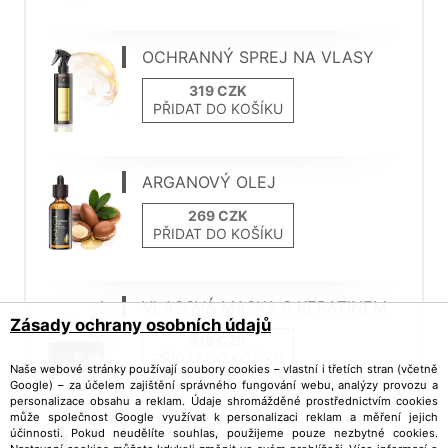
OCHRANNÝ SPREJ NA VLASY
PŘIDAT DO KOŠÍKU
ARGANOVÝ OLEJ
PŘIDAT DO KOŠÍKU
VLASOVÁ MASKA S KERATINEM
Zásady ochrany osobních údajů
PŘIDAT DO KOŠÍKU
Naše webové stránky používají soubory cookies – vlastní i třetích stran (včetně
Google) – za účelem zajištění správného fungování webu, analýzy provozu a
personalizace obsahu a reklam. Údaje shromážděné prostřednictvím cookies
může společnost Google využívat k personalizaci reklam a měření jejich
MANDLOVÝ OLEJ
účinnosti. Pokud neudělíte souhlas, použijeme pouze nezbytné cookies.