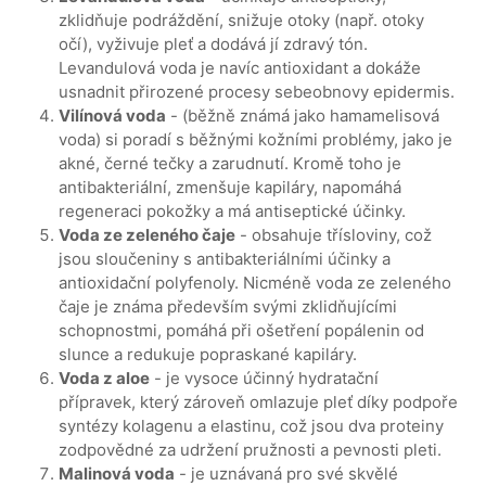
zklidňuje podráždění, snižuje otoky (např. otoky
očí), vyživuje pleť a dodává jí zdravý tón.
Levandulová voda je navíc antioxidant a dokáže
usnadnit přirozené procesy sebeobnovy epidermis.
Vilínová voda
- (běžně známá jako hamamelisová
voda) si poradí s běžnými kožními problémy, jako je
akné, černé tečky a zarudnutí. Kromě toho je
antibakteriální, zmenšuje kapiláry, napomáhá
regeneraci pokožky a má antiseptické účinky.
Voda ze zeleného čaje
- obsahuje třísloviny, což
jsou sloučeniny s antibakteriálními účinky a
antioxidační polyfenoly. Nicméně voda ze zeleného
čaje je známa především svými zklidňujícími
schopnostmi, pomáhá při ošetření popálenin od
slunce a redukuje popraskané kapiláry.
Voda z aloe
- je vysoce účinný hydratační
přípravek, který zároveň omlazuje pleť díky podpoře
syntézy kolagenu a elastinu, což jsou dva proteiny
zodpovědné za udržení pružnosti a pevnosti pleti.
Malinová voda
- je uznávaná pro své skvělé