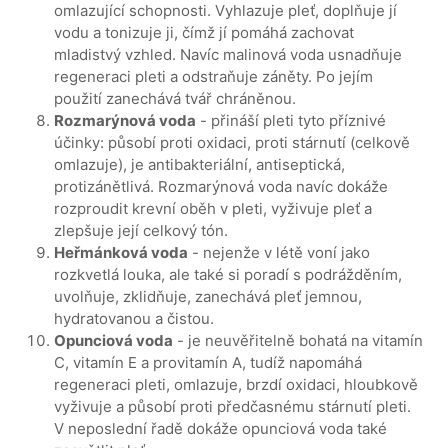
omlazující schopnosti. Vyhlazuje pleť, doplňuje jí
vodu a tonizuje ji, čímž jí pomáhá zachovat
mladistvý vzhled. Navíc malinová voda usnadňuje
regeneraci pleti a odstraňuje záněty. Po jejím
použití zanechává tvář chráněnou.
Rozmarýnová voda
- přináší pleti tyto příznivé
účinky: působí proti oxidaci, proti stárnutí (celkově
omlazuje), je antibakteriální, antiseptická,
protizánětlivá. Rozmarýnová voda navíc dokáže
rozproudit krevní oběh v pleti, vyživuje pleť a
zlepšuje její celkový tón.
Heřmánková voda
- nejenže v létě voní jako
rozkvetlá louka, ale také si poradí s podrážděním,
uvolňuje, zklidňuje, zanechává pleť jemnou,
hydratovanou a čistou.
Opunciová voda
- je neuvěřitelně bohatá na vitamín
C, vitamín E a provitamín A, tudíž napomáhá
regeneraci pleti, omlazuje, brzdí oxidaci, hloubkově
vyživuje a působí proti předčasnému stárnutí pleti.
V neposlední řadě dokáže opunciová voda také