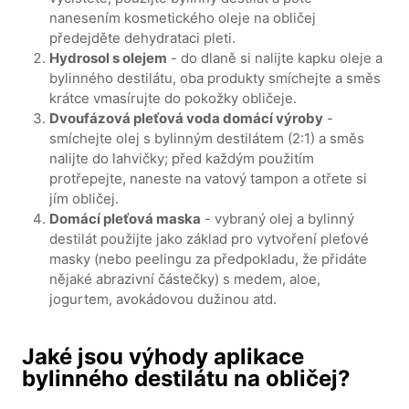
nanesením kosmetického oleje na obličej
předejděte dehydrataci pleti.
Hydrosol s olejem
- do dlaně si nalijte kapku oleje a
bylinného destilátu, oba produkty smíchejte a směs
krátce vmasírujte do pokožky obličeje.
Dvoufázová pleťová voda domácí výroby
-
smíchejte olej s bylinným destilátem (2:1) a směs
nalijte do lahvičky; před každým použitím
protřepejte, naneste na vatový tampon a otřete si
jím obličej.
Domácí pleťová maska
- vybraný olej a bylinný
destilát použijte jako základ pro vytvoření pleťové
masky (nebo peelingu za předpokladu, že přidáte
nějaké abrazivní částečky) s medem, aloe,
jogurtem, avokádovou dužinou atd.
Jaké jsou výhody aplikace
bylinného destilátu na obličej?