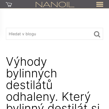
Výhody
bylinných
destilátů
odhaleny. Který
bylinný destilát si