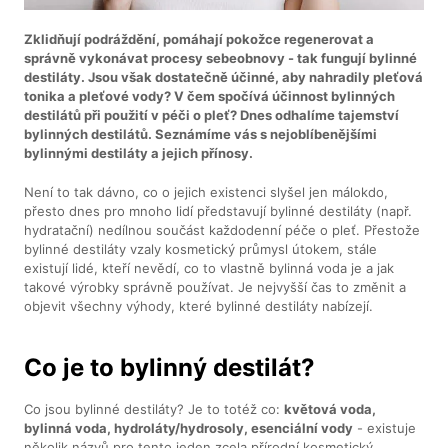
Zklidňují podráždění, pomáhají pokožce regenerovat a
správně vykonávat procesy sebeobnovy - tak fungují bylinné
destiláty. Jsou však dostatečně účinné, aby nahradily pleťová
tonika a pleťové vody? V čem spočívá účinnost bylinných
destilátů při použití v péči o pleť? Dnes odhalíme tajemství
bylinných destilátů. Seznámíme vás s nejoblíbenějšími
bylinnými destiláty a jejich přínosy.
Není to tak dávno, co o jejich existenci slyšel jen málokdo,
přesto dnes pro mnoho lidí představují bylinné destiláty (např.
hydratační) nedílnou součást každodenní péče o pleť. Přestože
bylinné destiláty vzaly kosmetický průmysl útokem, stále
existují lidé, kteří nevědí, co to vlastně bylinná voda je a jak
takové výrobky správně používat. Je nejvyšší čas to změnit a
objevit všechny výhody, které bylinné destiláty nabízejí.
Co je to bylinný destilát?
Co jsou bylinné destiláty? Je to totéž co:
květová voda,
bylinná voda, hydroláty/hydrosoly, esenciální vody
- existuje
několik názvů pro tento jeden zcela přírodní kosmetický