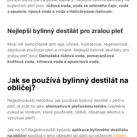
kuperózní pleť jsou:
růžová voda, voda ze zeleného čaje, voda
z opuncie, lipová voda a voda z Helichrysum italicum.
Nejlepší bylinný destilát pro zralou pleť
Musí mít samozřejmě anti-age účinek, hydratovat, regenerovat,
zlepšovat pružnost pleti a chránit. Nejlepší bylinné destiláty pro
zralou pleť jsou:
Damašská růžová voda, pomerančová
květová voda, vilínová voda a opunciová voda.
J
ak se používá bylinný destilát na
obličej?
Nejjednodušší metodou, jak používat bylinný destilát v péči o
pleť, je brát ho jako
alternativu k pleťovému toniku
(zejména
pokud je tonikum, které používáte, těžké, obsahuje alkohol a
vysušuje pleť!).
Jak na to? Nejjednodušší způsob
aplikace bylinného destilátu
na obličej
spočívá v jeho vklepání do pleti po večerním
čištění