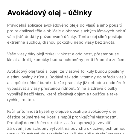
Avokádový olej – účinky
Pravidelná aplikace avokádového oleje do vlasů a jeho použití
pro revitalizaci těla a obličeje a obnova suchých lámavých nehtů
vám jistě dodá ty požadované účinky. Tento olej silně posiluje i
extrémně suchou, drsnou pokožku nebo vlasy bez života.
Vaše vlasy díky oleji získají vlhkost a odolnost, přestanou se
lámat a drolit, konečky budou ochráněny proti třepení a zničení.
Avokádový olej také slibuje, že vlasové folikuly budou posíleny
a stimulovány k růstu. Dodává základní vitamíny do středu vlasů
a zlepšuje dělení buněk, takže pramínky již nebudou nadměrně
vypadávat a vlasy přestanou řídnout. Silné a zdravé cibulky
vytvářejí hezčí vlasy, které získávají objem a tloušťku a také
rychleji rostou.
Kvůli přítomnosti kyseliny olejové obsahuje avokádový olej
částice průměrné velikosti s napůl pronikajícími vlastnostmi.
Pronikají do vnitřních struktur vlasů a opravují je zevnitř.
Zároveň jsou schopny vytvořit na povrchu okluzivní, ochrannou
vrstvu. To zabraňuje pronikání toxinů dovnitř a chrání prameny