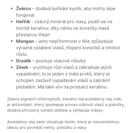
Železo
– dodává buňkám kyslík, aby mohly lépe
fungovat
Hořčík
- vzácný minerál pro vlasy, podílí se na
tvorbě keratinu; díky němu se konečky vlasů
přestanou třepit
Mangan
– jeho nepřítomnost v těle způsobuje
výrazné oslabení vlasů, třepení konečků a inhibici
růstu
Draslík
– posiluje vlasové cibulky
Zinek
– urychluje růst vlasů a zabraňuje jejich
vypadávání; to je jeden z mála prvků, který je
schopen zastavit vypadávání vlasů a zabránit
plešatění. Má také vliv na produkci keratinu.
Zelený pigment (chlorophyll), kterého má avokádový olej tolik,
je antioxidant, který zpomaluje proces stárnutí vlasů a pokožky,
dodává přirozený vzhled obličeje a vyhlazuje vrásky.
Avokádový olej navíc obsahuje biotin, který je neocenitelnou
látkou pro pevnější nehty, pokožku a vlasy.