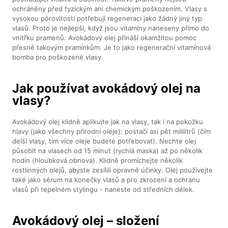
ochráněny před fyzickým ani chemickým poškozením. Vlasy s
vysokou pórovitostí potřebují regeneraci jako žádný jiný typ
vlasů. Proto je nejlepší, když jsou vitamíny naneseny přímo do
vnitřku pramenů. Avokádový olej přináší okamžitou pomoc
přesně takovým pramínkům. Je to jako regenerační vitamínová
bomba pro poškozené vlasy.
Jak používat avokádový olej na
vlasy?
Avokádový olej klidně aplikujte jak na vlasy, tak i na pokožku
hlavy (jako všechny přírodní oleje): postačí asi pět mililitrů (čím
delší vlasy, tím více oleje budete potřebovat). Nechte olej
působit na vlasech od 15 minut (rychlá maska) až po několik
hodin (hloubková obnova). Klidně promíchejte několik
rostlinných olejů, abyste zesílili opravné účinky. Olej používejte
také jako sérum na konečky vlasů a pro zkrocení a ochranu
vlasů při tepelném stylingu - naneste od středních délek.
Avokádový olej – složení