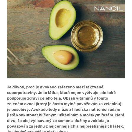
Je důvod, proč je avokádo zařazeno mezi takzvané
superpotraviny. Je to látka, která nejen vyživuje, ale také
podporuje zdraví celého těla. Obsah vitamínů v tomto
zeleném ovoci (který je často mylně považován za zeleninu)
je působivý. Avokádo tedy může z hlediska nutričních údajů
jistě konkurovat klíčeným luštěninám a mořským řasám. Není
divu, že olej vylisovaný ze semen a dužiny avokáda je
považován za jednu z nejcennějších a nejprestižnějších látek.
Je vhodný pro péči o pleť i vlasy.