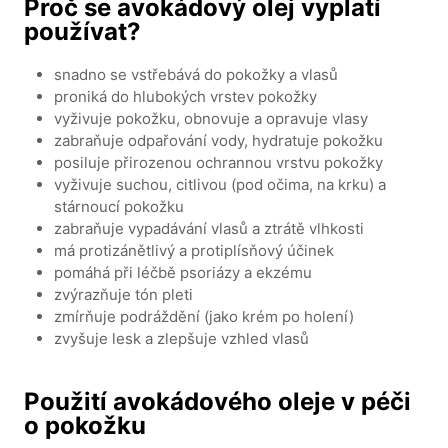
Proč se avokádový olej vyplatí
používat?
snadno se vstřebává do pokožky a vlasů
proniká do hlubokých vrstev pokožky
vyživuje pokožku, obnovuje a opravuje vlasy
zabraňuje odpařování vody, hydratuje pokožku
posiluje přirozenou ochrannou vrstvu pokožky
vyživuje suchou, citlivou (pod očima, na krku) a
stárnoucí pokožku
zabraňuje vypadávání vlasů a ztrátě vlhkosti
má protizánětlivý a protiplísňový účinek
pomáhá při léčbě psoriázy a ekzému
zvýrazňuje tón pleti
zmírňuje podráždění (jako krém po holení)
zvyšuje lesk a zlepšuje vzhled vlasů
Použití avokádového oleje v péči
o pokožku