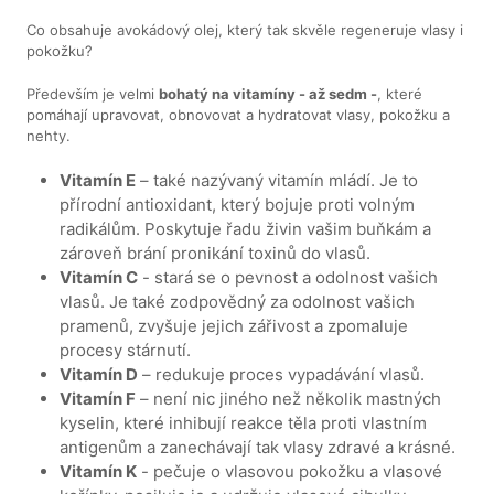
Co obsahuje avokádový olej, který tak skvěle regeneruje vlasy i
pokožku?
Především je velmi
bohatý na vitamíny - až sedm -
, které
pomáhají upravovat, obnovovat a hydratovat vlasy, pokožku a
nehty.
Vitamín E
– také nazývaný vitamín mládí. Je to
přírodní antioxidant, který bojuje proti volným
radikálům. Poskytuje řadu živin vašim buňkám a
zároveň brání pronikání toxinů do vlasů.
Vitamín C
- stará se o pevnost a odolnost vašich
vlasů. Je také zodpovědný za odolnost vašich
pramenů, zvyšuje jejich zářivost a zpomaluje
procesy stárnutí.
Vitamín D
– redukuje proces vypadávání vlasů.
Vitamín F
– není nic jiného než několik mastných
kyselin, které inhibují reakce těla proti vlastním
antigenům a zanechávají tak vlasy zdravé a krásné.
Vitamín K
- pečuje o vlasovou pokožku a vlasové