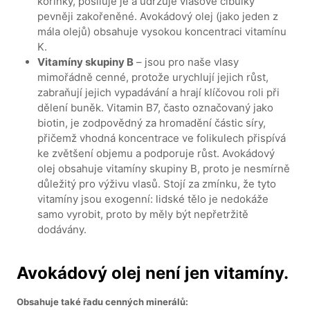
kořínky, posiluje je a udržuje vlasové cibulky
pevněji zakořeněné. Avokádový olej (jako jeden z
mála olejů) obsahuje vysokou koncentraci vitamínu
K.
Vitamíny skupiny B
– jsou pro naše vlasy
mimořádně cenné, protože urychlují jejich růst,
zabraňují jejich vypadávání a hrají klíčovou roli při
dělení buněk. Vitamin B7, často označovaný jako
biotin, je zodpovědný za hromadění částic síry,
přičemž vhodná koncentrace ve folikulech přispívá
ke zvětšení objemu a podporuje růst. Avokádový
olej obsahuje vitamíny skupiny B, proto je nesmírně
důležitý pro výživu vlasů. Stojí za zmínku, že tyto
vitamíny jsou exogenní: lidské tělo je nedokáže
samo vyrobit, proto by měly být nepřetržitě
dodávány.
Avokádový olej není jen vitamíny.
Obsahuje také řadu cenných minerálů: