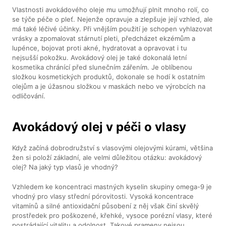
Vlastnosti avokádového oleje mu umožňují plnit mnoho rolí, co
se týče péče o pleť. Nejenže opravuje a zlepšuje její vzhled, ale
má také léčivé účinky. Při vnějším použití je schopen vyhlazovat
vrásky a zpomalovat stárnutí pleti, předcházet ekzémům a
lupénce, bojovat proti akné, hydratovat a opravovat i tu
nejsušší pokožku. Avokádový olej je také dokonalá letní
kosmetika chránící před slunečním zářením. Je oblíbenou
složkou kosmetických produktů, dokonale se hodí k ostatním
olejům a je úžasnou složkou v maskách nebo ve výrobcích na
odličování.
Avokádový olej v péči o vlasy
Když začíná dobrodružství s vlasovými olejovými kúrami, většina
žen si položí základní, ale velmi důležitou otázku: avokádový
olej? Na jaký typ vlasů je vhodný?
Vzhledem ke koncentraci mastných kyselin skupiny omega-9 je
vhodný pro vlasy střední pórovitosti. Vysoká koncentrace
vitamínů a silné antioxidační působení z něj však činí skvělý
prostředek pro poškozené, křehké, vysoce porézní vlasy, které
postrádající vitalitu a odolnost. Takové prameny nejsou