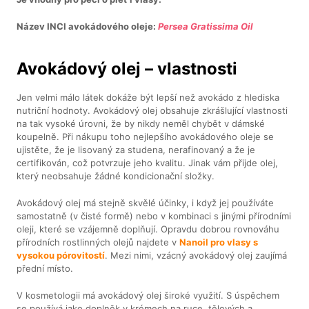
Název INCI avokádového oleje:
Persea Gratissima Oil
Avokádový olej – vlastnosti
Jen velmi málo látek dokáže být lepší než avokádo z hlediska
nutriční hodnoty. Avokádový olej obsahuje zkrášlující vlastnosti
na tak vysoké úrovni, že by nikdy neměl chybět v dámské
koupelně. Při nákupu toho nejlepšího avokádového oleje se
ujistěte, že je lisovaný za studena, nerafinovaný a že je
certifikován, což potvrzuje jeho kvalitu. Jinak vám přijde olej,
který neobsahuje žádné kondicionační složky.
Avokádový olej má stejně skvělé účinky, i když jej používáte
samostatně (v čisté formě) nebo v kombinaci s jinými přírodními
oleji, které se vzájemně doplňují. Opravdu dobrou rovnováhu
přírodních rostlinných olejů najdete v
Nanoil pro vlasy s
vysokou pórovitostí
. Mezi nimi, vzácný avokádový olej zaujímá
přední místo.
V kosmetologii má avokádový olej široké využití. S úspěchem
se používá jako doplněk v krémech na ruce, tělových a