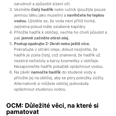
zarudnutí a způsobit slzení očí.
Vezměte
čistý hadřík
nebo ručník (použijte pouze
jemnou látku jako muselín) a
navlhčete ho teplou
vodou.
Ujistěte se, že voda není příliš horká,
zejména pokud máte oslabené kapiláry.
Přiložte hadřík k obličeji, nechte ho chvíli působit a
pak
jemně začněte otírat olej.
Postup opakujte 2-3krát nebo ještě více.
Pokračujte v otírání oleje, dokud nezjistíte, že
hadřík je zcela čistý, což znamená, že hadřík už
nesbírá nečistoty a barvy kosmetiky z obličeje.
Nezapomeňte hadřík pokaždé opláchnout vodou.
Na závěr
namočte hadřík
do studené vody a
přiložte jej na obličej, aby se póry pokožky zúžily.
Alternativně si můžete obličej jednoduše
opláchnout studenou vodou.
OCM: Důležité věci, na které si
pamatovat