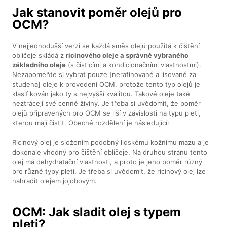
Jak stanovit poměr olejů pro
OCM?
V nejjednodušší verzi se každá směs olejů použitá k čištění
obličeje skládá z
ricinového oleje a správně vybraného
základního oleje
(s čisticími a kondicionačními vlastnostmi).
Nezapomeňte si vybrat pouze [nerafinované a lisované za
studena] oleje k provedení OCM, protože tento typ olejů je
klasifikován jako ty s nejvyšší kvalitou. Takové oleje také
neztrácejí své cenné živiny. Je třeba si uvědomit, že poměr
olejů připravených pro OCM se liší v závislosti na typu pleti,
kterou mají čistit. Obecné rozdělení je následující:
Ricinový olej je složením podobný lidskému kožnímu mazu a je
dokonale vhodný pro čištění obličeje. Na druhou stranu tento
olej má dehydratační vlastnosti, a proto je jeho poměr různý
pro různé typy pleti. Je třeba si uvědomit, že ricinový olej lze
nahradit olejem jojobovým.
OCM: Jak sladit olej s typem
pleti?