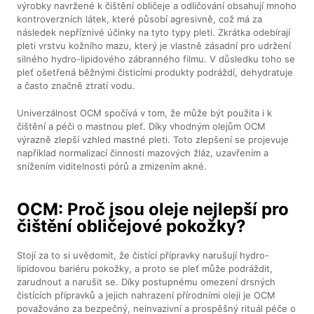
výrobky navržené k čištění obličeje a odličování obsahují mnoho
kontroverzních látek, které působí agresivně, což má za
následek nepříznivé účinky na tyto typy pleti. Zkrátka odebírají
pleti vrstvu kožního mazu, který je vlastně zásadní pro udržení
silného hydro-lipidového zábranného filmu. V důsledku toho se
pleť ošetřená běžnými čisticími produkty podráždí, dehydratuje
a často značně ztratí vodu.
Univerzálnost OCM spočívá v tom, že může být použita i k
čištění a péči o mastnou pleť. Díky vhodným olejům OCM
výrazně zlepší vzhled mastné pleti. Toto zlepšení se projevuje
například normalizací činnosti mazových žláz, uzavřením a
snížením viditelnosti pórů a zmizením akné.
OCM: Proč jsou oleje nejlepší pro
čištění obličejové pokožky?
Stojí za to si uvědomit, že čistící přípravky narušují hydro-
lipidovou bariéru pokožky, a proto se pleť může podráždit,
zarudnout a narušit se. Díky postupnému omezení drsných
čistících přípravků a jejich nahrazení přírodními oleji je OCM
považováno za bezpečný, neinvazivní a prospěšný rituál péče o