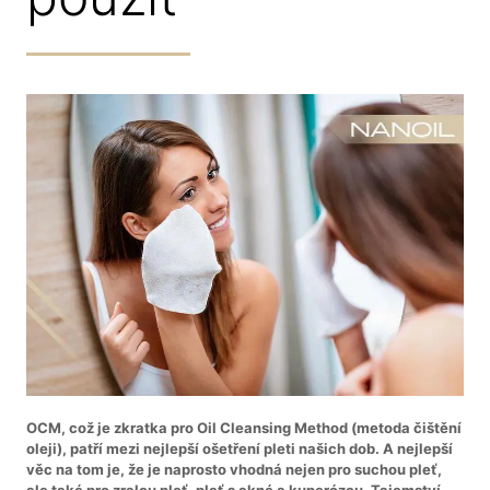
OCM, což je zkratka pro Oil Cleansing Method (metoda čištění
oleji), patří mezi nejlepší ošetření pleti našich dob. A nejlepší
věc na tom je, že je naprosto vhodná nejen pro suchou pleť,
ale také pro zralou pleť, pleť s akné a kuperózou. Tajemství