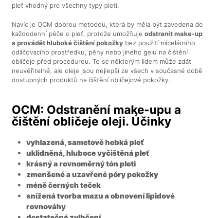
pleť vhodný pro všechny typy pleti.
Navíc je OCM dobrou metodou, která by měla být zavedena do
každodenní péče o pleť, protože umožňuje
odstranit make-up
a provádět hluboké čištění pokožky
bez použití micelárního
odličovacího prostředku, pěny nebo jiného gelu na čištění
obličeje před procedurou. To se některým lidem může zdát
neuvěřitelné, ale oleje jsou nejlepší ze všech v současné době
dostupných produktů na čištění obličejové pokožky.
OCM: Odstranění make-upu a
čištění obličeje oleji. Účinky
vyhlazená, sametově hebká pleť
uklidněná, hluboce vyčištěná pleť
krásný a rovnoměrný tón pleti
zmenšené a uzavřené póry pokožky
méně černých teček
snížená tvorba mazu a obnovení lipidové
rovnováhy
dostatečné zvlhčení