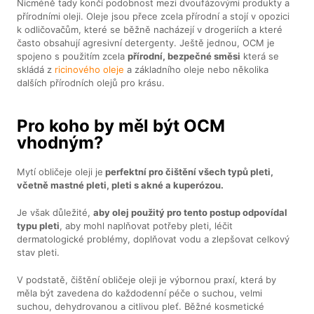
Nicméně tady končí podobnost mezi dvoufázovými produkty a
přírodními oleji. Oleje jsou přece zcela přírodní a stojí v opozici
k odličovačům, které se běžně nacházejí v drogeriích a které
často obsahují agresivní detergenty. Ještě jednou, OCM je
spojeno s použitím zcela
přírodní, bezpečné směsi
která se
skládá z
ricinového oleje
a základního oleje nebo několika
dalších přírodních olejů pro krásu.
Pro koho by měl být OCM
vhodným?
Mytí obličeje oleji je
perfektní pro čištění všech typů pleti,
včetně mastné pleti, pleti s akné a kuperózou.
Je však důležité,
aby olej použitý pro tento postup odpovídal
typu pleti
, aby mohl naplňovat potřeby pleti, léčit
dermatologické problémy, doplňovat vodu a zlepšovat celkový
stav pleti.
V podstatě, čištění obličeje oleji je výbornou praxí, která by
měla být zavedena do každodenní péče o suchou, velmi
suchou, dehydrovanou a citlivou pleť. Běžné kosmetické