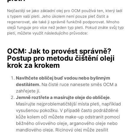
Nejčastěji se jako základní olej pro OCM používá ten, který ladí
s typem vaší pleti. Jeho úkolem není pouze pleť čistit a
regenerovat, ale také ji správně funkčně podporovat. Mnoho
olejů funguje pro více než jeden typ pleti. Pokud znáte svůj typ
pleti, můžete využít následujícího průvodce:
OCM: Jak to provést správně?
Postup pro metodu čištění oleji
krok za krokem
Navlhčete obličej buď vodou nebo bylinným
destilátem.
Na čisté ruce nanesete směs OCM a
zahřejete ji.
Jemně roztřete a masírujte oleje do obličeje
.
Masírujte nejproblematičtější místa pleti, například
vysušenou pokožku. V případě často podrážděné
kůže kolem očí můžete make-up odstranit pomocí
běžného olivového oleje, arganového oleje nebo
mandlového oleje. Ricinový olej může zesílit