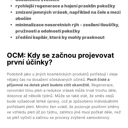
rychlejší regenerace a hojení prasklin pokožky
zmizení jemných vrásek, například na čele a mezi
obočím
minimalizace nosoretních rýh - zesílení tloušťky,
pružnosti a odolnosti pokožky
zředění kapilár, které by mohly prasknout
OCM: Kdy se začnou projevovat
první účinky?
Podobně jako u jiných kosmetických produktů potřebují i oleje
nějaký čas na dosažení očekávaných účinků.
Pocit čisté a
příjemné na dotek pleti budete cítit okamžitě.
Regenerace,
vyrovnání tónu pleti a redukce vrásek může trvat trochu déle,
dokonce až několik týdnů. Může se také stát, že směs olejů
bude vyžadovat lehké úpravy, což je způsobeno individuálními
potřebami pleti. Mnoho žen uvádí, že pozoruje pozitivní změny
ve vzhledu pleti již po týdnu, zatímco jiné musí počkat déle, než
se pleť vyčistí a začnou se procesy zvýšené samoobnovy.