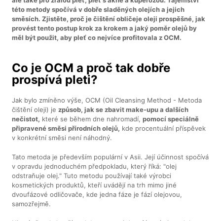
této metody spočívá v dobře sladěných olejích a jejich
směsích. Zjistěte, proč je čištění obličeje oleji prospěšné, jak
provést tento postup krok za krokem a jaký poměr olejů by
měl být použit, aby pleť co nejvíce profitovala z OCM.
Co je OCM a proč tak dobře
prospívá pleti?
Jak bylo zmíněno výše, OCM (Oil Cleansing Method - Metoda
čištění oleji) je
způsob, jak se zbavit make-upu a dalších
nečistot,
které se během dne nahromadí,
pomocí speciálně
připravené směsi přírodních olejů,
kde procentuální příspěvek
v konkrétní směsi není náhodný.
Tato metoda je především populární v Asii. Její účinnost spočívá
v opravdu jednoduchém předpokladu, který říká: "olej
odstraňuje olej." Tuto metodu používají také výrobci
kosmetických produktů, kteří uvádějí na trh mimo jiné
dvoufázové odličovače, kde jedna fáze je fází olejovou,
samozřejmě.