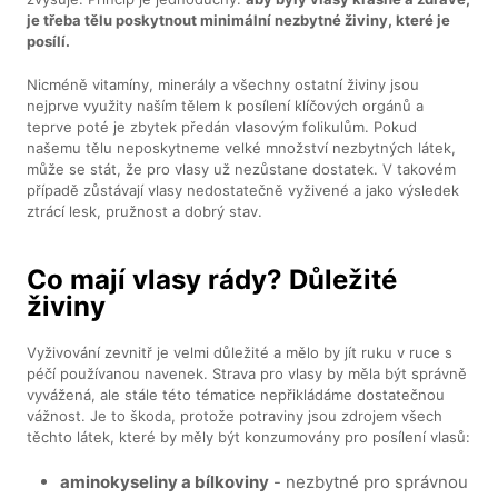
je třeba tělu poskytnout minimální nezbytné živiny, které je
posílí.
Nicméně vitamíny, minerály a všechny ostatní živiny jsou
nejprve využity naším tělem k posílení klíčových orgánů a
teprve poté je zbytek předán vlasovým folikulům. Pokud
našemu tělu neposkytneme velké množství nezbytných látek,
může se stát, že pro vlasy už nezůstane dostatek. V takovém
případě zůstávají vlasy nedostatečně vyživené a jako výsledek
ztrácí lesk, pružnost a dobrý stav.
Co mají vlasy rády? Důležité
živiny
Vyživování zevnitř je velmi důležité a mělo by jít ruku v ruce s
péčí používanou navenek. Strava pro vlasy by měla být správně
vyvážená, ale stále této tématice nepřikládáme dostatečnou
vážnost. Je to škoda, protože potraviny jsou zdrojem všech
těchto látek, které by měly být konzumovány pro posílení vlasů:
aminokyseliny a bílkoviny
- nezbytné pro správnou