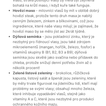
vlasů; strava posilující vlasy by měla být zejména
bohatá na krůtí maso, i když kuře také funguje.
Hovězí maso
- milovníci vlasů by mít v oblibě dobrý
hovězí steak, protože tento druh masa je nabitý
cenným železem, zinkem a bílkovinami, což jsou
ingredience, které naše vlasy milují; je zajímavé, že
hovězí maso by se mělo jíst asi 2krát týdně.
Dýňová semínka
- jsou pokladnicí zinku, který je
nezbytný pro řídnoucí vlasy, jsou také zdrojem
mikroelementů (mangan, hořčík, železo, fosfor) a
vitamínů skupiny B (B1, B2, B3 a B9); dýňová
semínka jsou skvělé jako svačina nebo přídavek do
chleba, protože snižují denní potřebu živin až o
několik procent!
Zelené listové zeleniny
- brokolice, růžičková
kapusta, listový salát a špenát jsou zeleniny, které
by měly trvale figurovat na jídelníčku lidí, kteří mají
problémy se svými vlasy; obsahují mnoho železa,
které inhibuje vypadávání vlasů, stejně jako
vitamíny A a C, které jsou nezbytné pro produkci
ochranného kožního mazu.