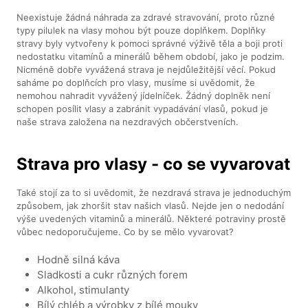
Neexistuje žádná náhrada za zdravé stravování, proto různé
typy pilulek na vlasy mohou být pouze doplňkem. Doplňky
stravy byly vytvořeny k pomoci správné výživě těla a boji proti
nedostatku vitamínů a minerálů během období, jako je podzim.
Nicméně dobře vyvážená strava je nejdůležitější věcí. Pokud
saháme po doplňcích pro vlasy, musíme si uvědomit, že
nemohou nahradit vyvážený jídelníček. Žádný doplněk není
schopen posílit vlasy a zabránit vypadávání vlasů, pokud je
naše strava založena na nezdravých občerstveních.
Strava pro vlasy - co se vyvarovat
Také stojí za to si uvědomit, že nezdravá strava je jednoduchým
způsobem, jak zhoršit stav našich vlasů. Nejde jen o nedodání
výše uvedených vitaminů a minerálů. Některé potraviny prostě
vůbec nedoporučujeme. Co by se mělo vyvarovat?
Hodně silná káva
Sladkosti a cukr různých forem
Alkohol, stimulanty
Bílý chléb a výrobky z bílé mouky