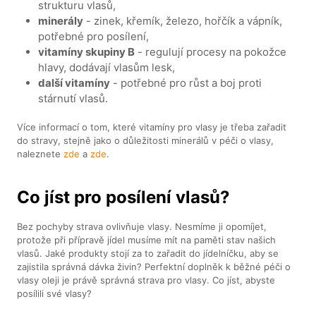
strukturu vlasů,
minerály
- zinek, křemík, železo, hořčík a vápník,
potřebné pro posílení,
vitamíny skupiny B
- regulují procesy na pokožce
hlavy, dodávají vlasům lesk,
další vitamíny
- potřebné pro růst a boj proti
stárnutí vlasů.
Více informací o tom, které vitamíny pro vlasy je třeba zařadit
do stravy, stejně jako o důležitosti minerálů v péči o vlasy,
naleznete
zde
a
zde
.
Co jíst pro posílení vlasů?
Bez pochyby strava ovlivňuje vlasy. Nesmíme ji opomíjet,
protože při přípravě jídel musíme mít na paměti stav našich
vlasů. Jaké produkty stojí za to zařadit do jídelníčku, aby se
zajistila správná dávka živin? Perfektní doplněk k běžné péči o
vlasy oleji je právě správná strava pro vlasy. Co jíst, abyste
posílili své vlasy?