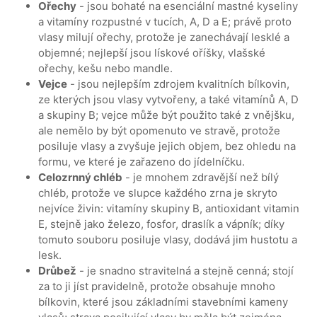
Ořechy
- jsou bohaté na esenciální mastné kyseliny
a vitamíny rozpustné v tucích, A, D a E; právě proto
vlasy milují ořechy, protože je zanechávají lesklé a
objemné; nejlepší jsou lískové oříšky, vlašské
ořechy, kešu nebo mandle.
Vejce
- jsou nejlepším zdrojem kvalitních bílkovin,
ze kterých jsou vlasy vytvořeny, a také vitamínů A, D
a skupiny B; vejce může být použito také z vnějšku,
ale nemělo by být opomenuto ve stravě, protože
posiluje vlasy a zvyšuje jejich objem, bez ohledu na
formu, ve které je zařazeno do jídelníčku.
Celozrnný chléb
- je mnohem zdravější než bílý
chléb, protože ve slupce každého zrna je skryto
nejvíce živin: vitamíny skupiny B, antioxidant vitamin
E, stejně jako železo, fosfor, draslík a vápník; díky
tomuto souboru posiluje vlasy, dodává jim hustotu a
lesk.
Drůbež
- je snadno stravitelná a stejně cenná; stojí
za to ji jíst pravidelně, protože obsahuje mnoho
bílkovin, které jsou základními stavebními kameny