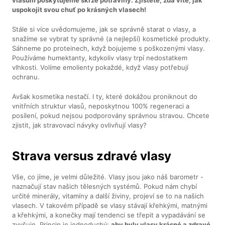
uspokojit svou chuť po krásných vlasech!
Stále si více uvědomujeme, jak se správně starat o vlasy, a
snažíme se vybrat ty správné (a nejlepší) kosmetické produkty.
Sáhneme po proteinech, když bojujeme s poškozenými vlasy.
Používáme humektanty, kdykoliv vlasy trpí nedostatkem
vlhkosti. Volíme emolienty pokaždé, když vlasy potřebují
ochranu.
Avšak kosmetika nestačí. I ty, které dokážou proniknout do
vnitřních struktur vlasů, neposkytnou 100% regeneraci a
posílení, pokud nejsou podporovány správnou stravou. Chcete
zjistit, jak stravovací návyky ovlivňují vlasy?
Strava versus zdravé vlasy
Vše, co jíme, je velmi důležité. Vlasy jsou jako náš barometr -
naznačují stav našich tělesných systémů. Pokud nám chybí
určité minerály, vitamíny a další živiny, projeví se to na našich
vlasech. V takovém případě se vlasy stávají křehkými, matnými
a křehkými, a konečky mají tendenci se třepit a vypadávání se
zvyšuje. Princip je jednoduchý:
aby byly vlasy krásné a zdravé,