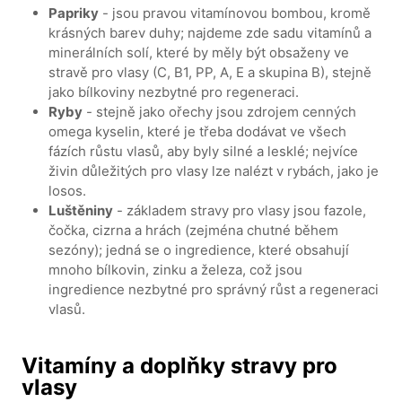
Papriky
- jsou pravou vitamínovou bombou, kromě
krásných barev duhy; najdeme zde sadu vitamínů a
minerálních solí, které by měly být obsaženy ve
stravě pro vlasy (C, B1, PP, A, E a skupina B), stejně
jako bílkoviny nezbytné pro regeneraci.
Ryby
- stejně jako ořechy jsou zdrojem cenných
omega kyselin, které je třeba dodávat ve všech
fázích růstu vlasů, aby byly silné a lesklé; nejvíce
živin důležitých pro vlasy lze nalézt v rybách, jako je
losos.
Luštěniny
- základem stravy pro vlasy jsou fazole,
čočka, cizrna a hrách (zejména chutné během
sezóny); jedná se o ingredience, které obsahují
mnoho bílkovin, zinku a železa, což jsou
ingredience nezbytné pro správný růst a regeneraci
vlasů.
Vitamíny a doplňky stravy pro
vlasy