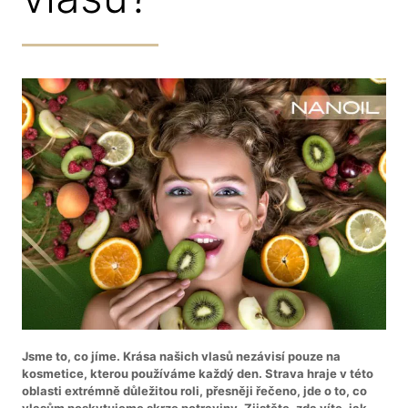
Jsme to, co jíme. Krása našich vlasů nezávisí pouze na
kosmetice, kterou používáme každý den. Strava hraje v této
oblasti extrémně důležitou roli, přesněji řečeno, jde o to, co
vlasům poskytujeme skrze potraviny. Zjistěte, zda víte, jak