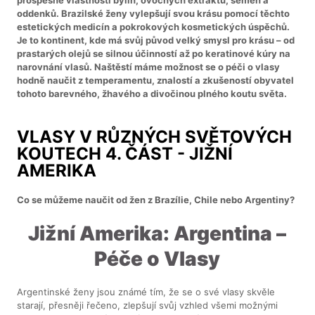
oddenků. Brazilské ženy vylepšují svou krásu pomocí těchto
estetických medicín a pokrokových kosmetických úspěchů.
Je to kontinent, kde má svůj původ velký smysl pro krásu – od
prastarých olejů se silnou účinností až po keratinové kúry na
narovnání vlasů. Naštěstí máme možnost se o péči o vlasy
hodně naučit z temperamentu, znalostí a zkušeností obyvatel
tohoto barevného, žhavého a divočinou plného koutu světa.
VLASY V RŮZNÝCH SVĚTOVÝCH
KOUTECH 4. ČÁST - JIŽNÍ
AMERIKA
Co se můžeme naučit od žen z Brazílie, Chile nebo Argentiny?
Jižní Amerika: Argentina –
Péče o Vlasy
Argentinské ženy jsou známé tím, že se o své vlasy skvěle
starají, přesněji řečeno, zlepšují svůj vzhled všemi možnými