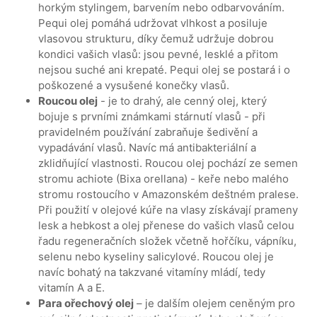
horkým stylingem, barvením nebo odbarvováním.
Pequi olej pomáhá udržovat vlhkost a posiluje
vlasovou strukturu, díky čemuž udržuje dobrou
kondici vašich vlasů: jsou pevné, lesklé a přitom
nejsou suché ani krepaté. Pequi olej se postará i o
poškozené a vysušené konečky vlasů.
Roucou olej
- je to drahý, ale cenný olej, který
bojuje s prvními známkami stárnutí vlasů - při
pravidelném používání zabraňuje šedivění a
vypadávání vlasů. Navíc má antibakteriální a
zklidňující vlastnosti. Roucou olej pochází ze semen
stromu achiote (Bixa orellana) - keře nebo malého
stromu rostoucího v Amazonském deštném pralese.
Při použití v olejové kúře na vlasy získávají prameny
lesk a hebkost a olej přenese do vašich vlasů celou
řadu regeneračních složek včetně hořčíku, vápníku,
selenu nebo kyseliny salicylové. Roucou olej je
navíc bohatý na takzvané vitamíny mládí, tedy
vitamín A a E.
Para ořechový olej
– je dalším olejem ceněným pro