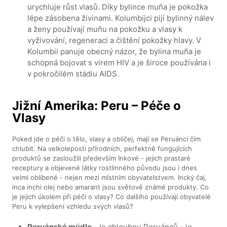
urychluje růst vlasů. Díky bylince muña je pokožka
lépe zásobena živinami. Kolumbijci pijí bylinný nálev
a ženy používají muñu na pokožku a vlasy k
vyživování, regeneraci a čištění pokožky hlavy. V
Kolumbii panuje obecný názor, že bylina muña je
schopná bojovat s virem HIV a je široce používána i
v pokročilém stádiu AIDS.
Jižní Amerika: Peru – Péče o
Vlasy
Poked jde o péči o tělo, vlasy a obličej, mají se Peruánci čím
chlubit. Na velkoleposti přírodních, perfektně fungujících
produktů se zasloužili především Inkové - jejich prastaré
receptury a objevené látky rostlinného původu jsou i dnes
velmi oblíbené - nejen mezi místním obyvatelstvem. Incký čaj,
inca inchi olej nebo amarant jsou světově známé produkty. Co
je jejich úkolem při péči o vlasy? Co dalšího používají obyvatelé
Peru k vylepšení vzhledu svých vlasů?
Peruánské mýdlo
- je chloubou Peruánců - je