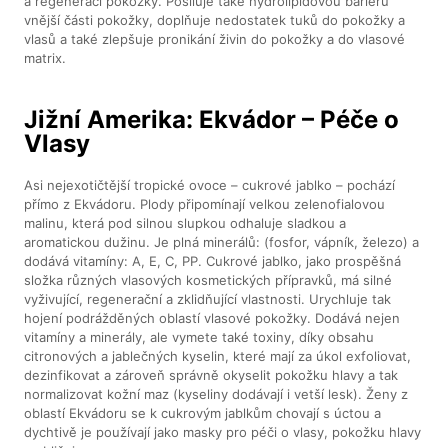
a regeneraci pokožky. Posiluje také hydrolipidovou bariéru
vnější části pokožky, doplňuje nedostatek tuků do pokožky a
vlasů a také zlepšuje pronikání živin do pokožky a do vlasové
matrix.
Jižní Amerika: Ekvádor – Péče o
Vlasy
Asi nejexotičtější tropické ovoce – cukrové jablko – pochází
přímo z Ekvádoru. Plody připomínají velkou zelenofialovou
malinu, která pod silnou slupkou odhaluje sladkou a
aromatickou dužinu. Je plná minerálů: (fosfor, vápník, železo) a
dodává vitamíny: A, E, C, PP. Cukrové jablko, jako prospěšná
složka různých vlasových kosmetických přípravků, má silné
vyživující, regenerační a zklidňující vlastnosti. Urychluje tak
hojení podrážděných oblastí vlasové pokožky. Dodává nejen
vitamíny a minerály, ale vymete také toxiny, díky obsahu
citronových a jablečných kyselin, které mají za úkol exfoliovat,
dezinfikovat a zároveň správně okyselit pokožku hlavy a tak
normalizovat kožní maz (kyseliny dodávají i vetší lesk). Ženy z
oblastí Ekvádoru se k cukrovým jablkům chovají s úctou a
dychtivě je používají jako masky pro péči o vlasy, pokožku hlavy