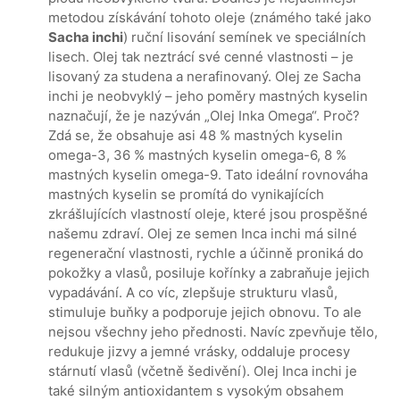
metodou získávání tohoto oleje (známého také jako
Sacha inchi
) ruční lisování semínek ve speciálních
lisech. Olej tak neztrácí své cenné vlastnosti – je
lisovaný za studena a nerafinovaný. Olej ze Sacha
inchi je neobvyklý – jeho poměry mastných kyselin
naznačují, že je nazýván „Olej Inka Omega“. Proč?
Zdá se, že obsahuje asi 48 % mastných kyselin
omega-3, 36 % mastných kyselin omega-6, 8 %
mastných kyselin omega-9. Tato ideální rovnováha
mastných kyselin se promítá do vynikajících
zkrášlujících vlastností oleje, které jsou prospěšné
našemu zdraví. Olej ze semen Inca inchi má silné
regenerační vlastnosti, rychle a účinně proniká do
pokožky a vlasů, posiluje kořínky a zabraňuje jejich
vypadávání. A co víc, zlepšuje strukturu vlasů,
stimuluje buňky a podporuje jejich obnovu. To ale
nejsou všechny jeho přednosti. Navíc zpevňuje tělo,
redukuje jizvy a jemné vrásky, oddaluje procesy
stárnutí vlasů (včetně šedivění). Olej Inca inchi je
také silným antioxidantem s vysokým obsahem