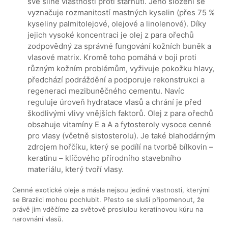
své silné vlastnosti proti stárnutí. Jeho složení se
vyznačuje rozmanitostí mastných kyselin (přes 75 %
kyseliny palmitolejové, olejové a linolenové). Díky
jejich vysoké koncentraci je olej z para ořechů
zodpovědný za správné fungování kožních buněk a
vlasové matrix. Kromě toho pomáhá v boji proti
různým kožním problémům, vyživuje pokožku hlavy,
předchází podráždění a podporuje rekonstrukci a
regeneraci mezibuněčného cementu. Navíc
reguluje úroveň hydratace vlasů a chrání je před
škodlivými vlivy vnějších faktorů. Olej z para ořechů
obsahuje vitamíny E a A a fytosteroly vysoce cenné
pro vlasy (včetně sistosterolu). Je také blahodárným
zdrojem hořčíku, který se podílí na tvorbě bílkovin –
keratinu – klíčového přírodního stavebního
materiálu, který tvoří vlasy.
Cenné exotické oleje a másla nejsou jediné vlastnosti, kterými
se Brazilci mohou pochlubit. Přesto se sluší připomenout, že
právě jim vděčíme za světově proslulou keratinovou kúru na
narovnání vlasů.