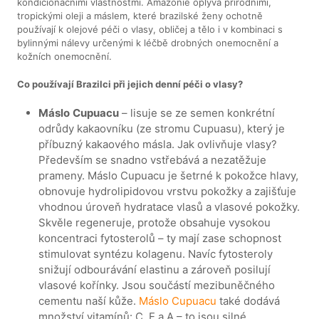
kondicionačními vlastnostmi. Amazonie oplývá přírodními,
tropickými oleji a máslem, které brazilské ženy ochotně
používají k olejové péči o vlasy, obličej a tělo i v kombinaci s
bylinnými nálevy určenými k léčbě drobných onemocnění a
kožních onemocnění.
Co používají Brazilci při jejich denní péči o vlasy?
Máslo
Cupuacu
– lisuje se ze semen konkrétní
odrůdy kakaovníku (ze stromu Cupuasu), který je
příbuzný kakaového másla. Jak ovlivňuje vlasy?
Především se snadno vstřebává a nezatěžuje
prameny. Máslo Cupuacu je šetrné k pokožce hlavy,
obnovuje hydrolipidovou vrstvu pokožky a zajišťuje
vhodnou úroveň hydratace vlasů a vlasové pokožky.
Skvěle regeneruje, protože obsahuje vysokou
koncentraci fytosterolů – ty mají zase schopnost
stimulovat syntézu kolagenu. Navíc fytosteroly
snižují odbourávání elastinu a zároveň posilují
vlasové kořínky. Jsou součástí mezibuněčného
cementu naší kůže.
Máslo Cupuacu
také dodává
množství vitamínů: C, E a A – to jsou silné