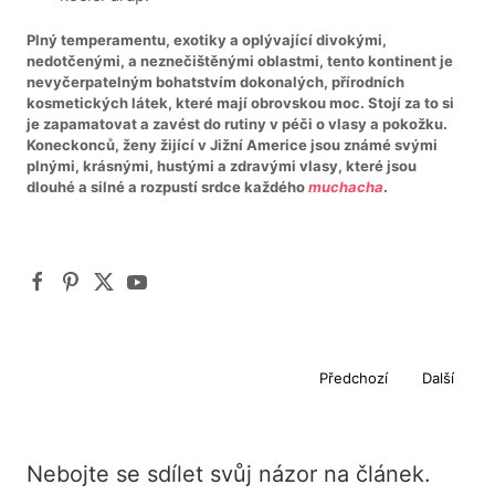
Plný temperamentu, exotiky a oplývající divokými,
nedotčenými, a neznečištěnými oblastmi, tento kontinent je
nevyčerpatelným bohatstvím dokonalých, přírodních
kosmetických látek, které mají obrovskou
moc. Stojí za to si
je zapamatovat a zavést do rutiny v péči o vlasy a pokožku.
Koneckonců, ženy žijící v Jižní Americe jsou známé svými
plnými, krásnými, hustými a zdravými vlasy, které jsou
dlouhé a silné a rozpustí srdce každého
muchacha
.
Předchozí
Další
Nebojte se sdílet svůj názor na článek.