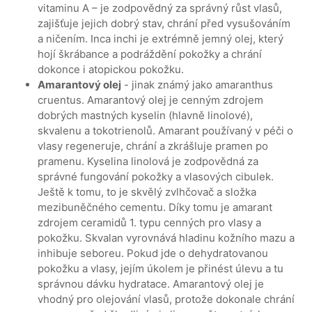
vitaminu A – je zodpovědný za správný růst vlasů,
zajišťuje jejich dobrý stav, chrání před vysušováním
a ničením. Inca inchi je extrémně jemný olej, který
hojí škrábance a podráždění pokožky a chrání
dokonce i atopickou pokožku.
Amarantový olej
- jinak známý jako amaranthus
cruentus. Amarantový olej je cenným zdrojem
dobrých mastných kyselin (hlavně linolové),
skvalenu a tokotrienolů. Amarant používaný v péči o
vlasy regeneruje, chrání a zkrášluje pramen po
pramenu. Kyselina linolová je zodpovědná za
správné fungování pokožky a vlasových cibulek.
Ještě k tomu, to je skvělý zvlhčovač a složka
mezibuněčného cementu. Díky tomu je amarant
zdrojem ceramidů 1. typu cenných pro vlasy a
pokožku. Skvalan vyrovnává hladinu kožního mazu a
inhibuje seboreu. Pokud jde o dehydratovanou
pokožku a vlasy, jejím úkolem je přinést úlevu a tu
správnou dávku hydratace. Amarantový olej je
vhodný pro olejování vlasů, protože dokonale chrání