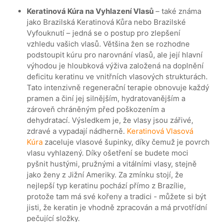
Keratinová Kúra na Vyhlazení Vlasů
– také známa
jako Brazilská Keratinová Kůra nebo Brazilské
Vyfouknutí – jedná se o postup pro zlepšení
vzhledu vašich vlasů. Většina žen se rozhodne
podstoupit kúru pro narovnání vlasů, ale její hlavní
výhodou je hloubková výživa založená na doplnění
deficitu keratinu ve vnitřních vlasových strukturách.
Tato intenzivně regenerační terapie obnovuje každý
pramen a činí jej silnějším, hydratovanějším a
zároveň chráněným před poškozením a
dehydratací. Výsledkem je, že vlasy jsou zářivé,
zdravé a vypadají nádherně.
Keratinová Vlasová
Kúra
zaceluje vlasové šupinky, díky čemuž je povrch
vlasu vyhlazený. Díky ošetření se budete moci
pyšnit hustými, pružnými a vitálními vlasy, stejně
jako ženy z Jižní Ameriky. Za zmínku stojí, že
nejlepší typ keratinu pochází přímo z Brazílie,
protože tam má své kořeny a tradici - můžete si být
jisti, že keratin je vhodně zpracován a má prvotřídní
pečující složky.