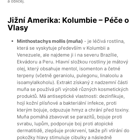
a obličej.
Jižní Amerika: Kolumbie – Péče o
Vlasy
Minthostachys mollis (muña)
- je léčivá rostlina,
která se vyskytuje především v Kolumbii a
Venezuele, ale najdeme ji i na severu Brazílie,
Ekvádoru a Peru. Hlavní složkou rostliny je mátový
olej, který obsahuje mentol, isomenton a četné
terpeny (včetně geraniolu, pulegonu, linaloolu a
isoamylalkoholu). Extrakt získaný z nadzemní části
muña se používá při výrobě různých kosmetických
produktů. Má antiseptické vlastnosti: dezinfikuje,
hojí kožní plísňové a bakteriální infekce, proti
kterým bojuje, odpuzuje hmyz a chrání před toxiny.
Muña pomáhá zbavovat se parazitů, bojuje proti
svrabu, lupům, podporuje boj proti atopické
dermatitidě, zlepšuje prokrvení, takže při vtírání do
pokožky hlavy stimuluje cibulky a následně