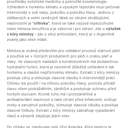
prostředky estetické medicíny a pokročilé kosmetologie.
Vzhledem k horkému klimatu a vysokým teplotám musí pečovat
intenzivněji o své vlasy, pokožku a pokožku hlavy. Jednou z
oblíbených a velmi ceněných látek se silnými zkrášlujícími
vlastnostmi je
"citlivka"
, která se také nazývá tepezcohuite
nebo mimosa tenuiflora a je výborná i pro zdraví. Jde o
výtažek
z
kůry mimózy
– jde o silný antioxidant, který je v Argentině
známý jako elixír mládí.
Mimóza je známá především pro oddálení procesů stárnutí pleti
a používá se v různých produktech pro péči o zralou pleť a
vlasy. Ve vlasových maskách a kondicionérech má dodatečnou
hydratační funkci, která je nesmírně důležitá vzhledem k tak
horkému a vlasům nepříznivému klimatu. Extrakt z kůry mimózy
posiluje cévy a stimuluje vlasové cibulky k intenzivnější práci.
Citlivku lze použít i na citlivou pokožku hlavy, protože přináší
úlevu všem podrážděním, zánětům a poskytuje ochranu před
horkým sluncem. Kromě toho má i protizánětlivé a
antibakteriální vlastnosti a také chrání před infekcemi, snižuje
otoky a zarudnutí pokožky, stimuluje vlasové cibulky a posiluje
vlasové folikuly. Extrakt z kůry mimózy zabraňuje vypadávání
vlasů a výrazně zlepšuje jejich stav.
Do citlivky se zamilovala celá Jižní Amerika. Kůra mimózy je