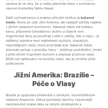
ceněna do té míry, že si našla ušlechtilé místo v sortimentu
vlasové kosmetiky Salmy Hayek.
Další vychvalovanou a známou přírodní složkou je
kakaové
máslo
. Roste po celé Jižní Americe, ale nejlepší odrůdy najdete
v jižních oblastech kontinentu. Kakaové máslo má hnědou
barvu, připomíná čokoládovou dužinu a úžasně voní.
Argentinské ženy jej používají v péči o obličej, tělo a vlasy – je
oblíbený zejména mezi majitelkami suchých, krepatých,
nepoddajných vlasů, které postrádají lesk. Kakaové máslo
dokonale pečuje o pokožku hlavy – zklidňuje podráždění, chrání
ji před silným tropickým sluncem a zlepšuje pružnost vlasů.
Může být aplikováno na konečky vlasů, aby je chránilo před
poškozením.
Jižní Amerika: Brazílie –
Péče o Vlasy
Brazílie je spojována především s divokými, neznečištěnými
oblastmi Amazonie. Odtud pocházejí všechny nejcennější,
mezinárodně známé látky se silnými zkrášlujícími a