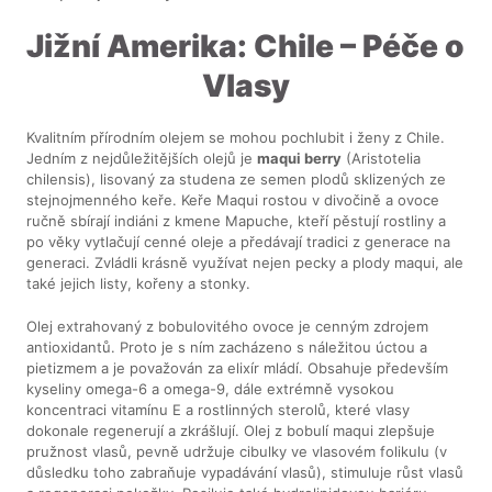
Jižní Amerika: Chile – Péče o
Vlasy
Kvalitním přírodním olejem se mohou pochlubit i ženy z Chile.
Jedním z nejdůležitějších olejů je
maqui berry
(Aristotelia
chilensis), lisovaný za studena ze semen plodů sklizených ze
stejnojmenného keře. Keře Maqui rostou v divočině a ovoce
ručně sbírají indiáni z kmene Mapuche, kteří pěstují rostliny a
po věky vytlačují cenné oleje a předávají tradici z generace na
generaci. Zvládli krásně využívat nejen pecky a plody maqui, ale
také jejich listy, kořeny a stonky.
Olej extrahovaný z bobulovitého ovoce je cenným zdrojem
antioxidantů. Proto je s ním zacházeno s náležitou úctou a
pietizmem a je považován za elixír mládí. Obsahuje především
kyseliny omega-6 a omega-9, dále extrémně vysokou
koncentraci vitamínu E a rostlinných sterolů, které vlasy
dokonale regenerují a zkrášlují. Olej z bobulí maqui zlepšuje
pružnost vlasů, pevně udržuje cibulky ve vlasovém folikulu (v
důsledku toho zabraňuje vypadávání vlasů), stimuluje růst vlasů