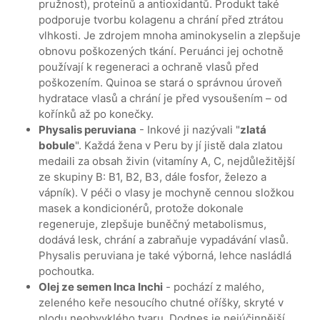
pružnost), proteinů a antioxidantů. Produkt také
podporuje tvorbu kolagenu a chrání před ztrátou
vlhkosti. Je zdrojem mnoha aminokyselin a zlepšuje
obnovu poškozených tkání. Peruánci jej ochotně
používají k regeneraci a ochraně vlasů před
poškozením. Quinoa se stará o správnou úroveň
hydratace vlasů a chrání je před vysoušením – od
kořínků až po konečky.
Physalis peruviana
- Inkové ji nazývali "
zlatá
bobule
". Každá žena v Peru by jí jistě dala zlatou
medaili za obsah živin (vitamíny A, C, nejdůležitější
ze skupiny B: B1, B2, B3, dále fosfor, železo a
vápník). V péči o vlasy je mochyně cennou složkou
masek a kondicionérů, protože dokonale
regeneruje, zlepšuje buněčný metabolismus,
dodává lesk, chrání a zabraňuje vypadávání vlasů.
Physalis peruviana je také výborná, lehce nasládlá
pochoutka.
Olej ze semen Inca Inchi
- pochází z malého,
zeleného keře nesoucího chutné oříšky, skryté v
plodu neobvyklého tvaru. Dodnes je nejúčinnější