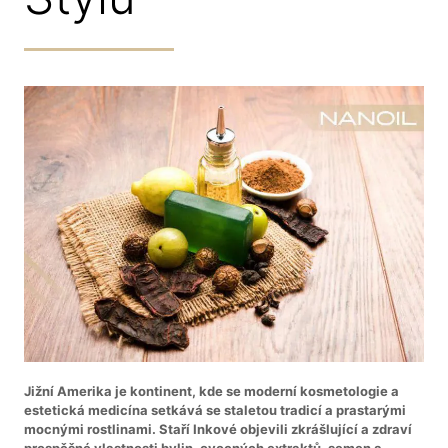
Jižní Amerika je kontinent, kde se moderní kosmetologie a
estetická medicína setkává se staletou tradicí a prastarými
mocnými rostlinami. Staří Inkové objevili zkrášlující a zdraví
prospěšné vlastnosti bylin, ovocných extraktů, semen a