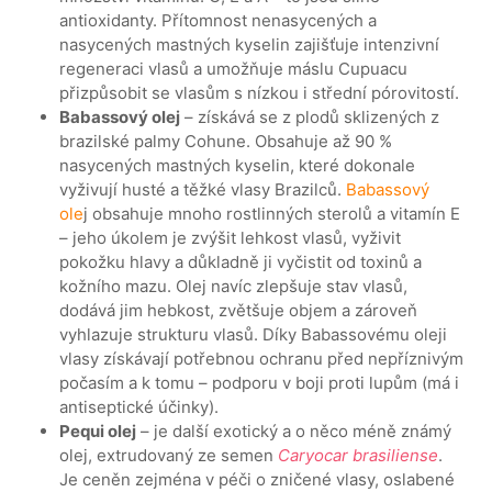
antioxidanty. Přítomnost nenasycených a
nasycených mastných kyselin zajišťuje intenzivní
regeneraci vlasů a umožňuje máslu Cupuacu
přizpůsobit se vlasům s nízkou i střední pórovitostí.
Babassový olej
– získává se z plodů sklizených z
brazilské palmy Cohune. Obsahuje až 90 %
nasycených mastných kyselin, které dokonale
vyživují husté a těžké vlasy Brazilců.
Babassový
ole
j obsahuje mnoho rostlinných sterolů a vitamín E
– jeho úkolem je zvýšit lehkost vlasů, vyživit
pokožku hlavy a důkladně ji vyčistit od toxinů a
kožního mazu. Olej navíc zlepšuje stav vlasů,
dodává jim hebkost, zvětšuje objem a zároveň
vyhlazuje strukturu vlasů. Díky Babassovému oleji
vlasy získávají potřebnou ochranu před nepříznivým
počasím a k tomu – podporu v boji proti lupům (má i
antiseptické účinky).
Pequi olej
– je další exotický a o něco méně známý
olej, extrudovaný ze semen
Caryocar brasiliense
.
Je ceněn zejména v péči o zničené vlasy, oslabené