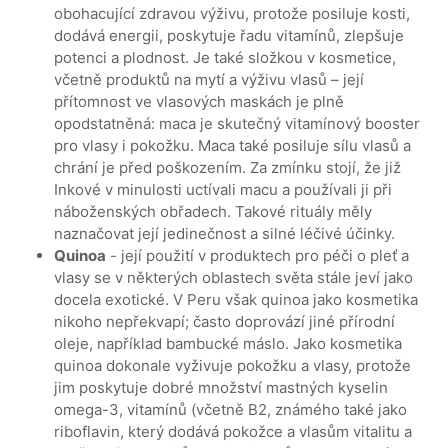
obohacující zdravou výživu, protože posiluje kosti,
dodává energii, poskytuje řadu vitamínů, zlepšuje
potenci a plodnost. Je také složkou v kosmetice,
včetně produktů na mytí a výživu vlasů – její
přítomnost ve vlasových maskách je plně
opodstatněná: maca je skutečný vitamínový booster
pro vlasy i pokožku. Maca také posiluje sílu vlasů a
chrání je před poškozením. Za zmínku stojí, že již
Inkové v minulosti uctívali macu a používali ji při
náboženských obřadech. Takové rituály měly
naznačovat její jedinečnost a silné léčivé účinky.
Quinoa
- její použití v produktech pro péči o pleť a
vlasy se v některých oblastech světa stále jeví jako
docela exotické. V Peru však quinoa jako kosmetika
nikoho nepřekvapí; často doprovází jiné přírodní
oleje, například bambucké máslo. Jako kosmetika
quinoa dokonale vyživuje pokožku a vlasy, protože
jim poskytuje dobré množství mastných kyselin
omega-3, vitamínů (včetně B2, známého také jako
riboflavin, který dodává pokožce a vlasům vitalitu a