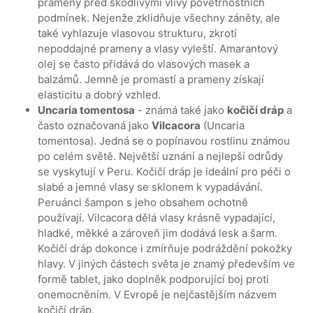
prameny před škodlivými vlivy povětrnostních
podmínek. Nejenže zklidňuje všechny záněty, ale
také vyhlazuje vlasovou strukturu, zkrotí
nepoddajné prameny a vlasy vyleští. Amarantový
olej se často přidává do vlasových masek a
balzámů. Jemně je promastí a prameny získají
elasticitu a dobrý vzhled.
Uncaria tomentosa
- známá také jako
kočičí dráp
a
často označovaná jako
Vilcacora
(Uncaria
tomentosa). Jedná se o popínavou rostlinu známou
po celém světě. Největší uznání a nejlepší odrůdy
se vyskytují v Peru. Kočičí dráp je ideální pro péči o
slabé a jemné vlasy se sklonem k vypadávání.
Peruánci šampon s jeho obsahem ochotně
používají. Vilcacora dělá vlasy krásně vypadající,
hladké, měkké a zároveň jim dodává lesk a šarm.
Kočičí dráp dokonce i zmírňuje podráždění pokožky
hlavy. V jiných částech světa je znamý především ve
formě tablet, jako doplněk podporující boj proti
onemocněním. V Evropě je nejčastějším názvem
kočičí dráp.