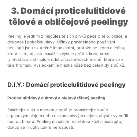
3. Domácí proticelulitidové
tělové a obličejové peelingy
Peeling je jedním z nejdůležitějších prvků péče o tělo, obličej a
dokonce i pokožku hlavy. Účinky pravidelného používání
peelingů jsou skutečně impozantní, protože se jedná o léčbu,
která - stejně jako masáž - zvyšuje průtok krve, brání
lymfostáze a stimuluje odstraňování všech toxinů, které se v
těle hromadí. Výsledkem je hladká kůže bez celulitidy a důlků.
D.I.Y.: Domácí proticelulitidové peelingy
Proticelulitidový cukrový a olejový tělový peeling
Smíchejte cukr s medem a poté je promíchejte buď s
arganovým olejem nebo makadamiovým olejem, abyste vytvořili
hustou hmotu. Peeling nanášejte na vlhkou kůži a masírujte,
dokud se hrudky cukru nerozpustí.