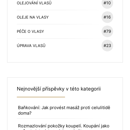
#10
OLEJOVÁNÍ VLASŮ
#16
OLEJE NA VLASY
#79
PÉČE O VLASY
#23
ÚPRAVA VLASŮ
Nejnovější příspěvky v této kategorii
Baňkování: Jak provést masáž proti celulitidě
doma?
Rozmazlování pokožky koupelí. Koupání jako