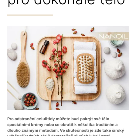
Pro odstranění celulitidy můžete buď pokrýt své tělo
speciálními krémy nebo se obrátit k několika tradičním a
dlouho známým metodám. Ve skutečnosti je zde také široký
výběr přírodních olejů dostatečně silných k boji proti