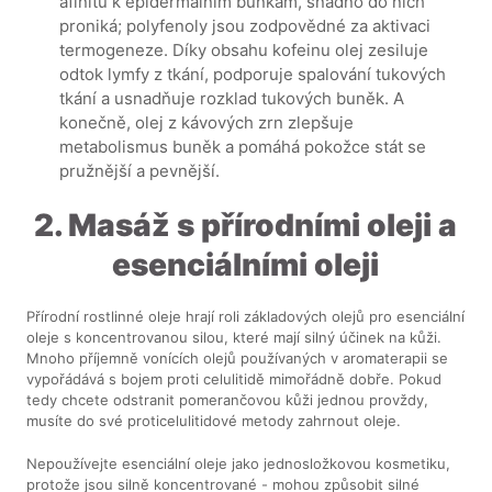
afinitu k epidermálním buňkám, snadno do nich
proniká; polyfenoly jsou zodpovědné za aktivaci
termogeneze. Díky obsahu kofeinu olej zesiluje
odtok lymfy z tkání, podporuje spalování tukových
tkání a usnadňuje rozklad tukových buněk. A
konečně, olej z kávových zrn zlepšuje
metabolismus buněk a pomáhá pokožce stát se
pružnější a pevnější.
2. Masáž s přírodními oleji a
esenciálními oleji
Přírodní rostlinné oleje hrají roli základových olejů pro esenciální
oleje s koncentrovanou silou, které mají silný účinek na kůži.
Mnoho příjemně vonících olejů používaných v aromaterapii se
vypořádává s bojem proti celulitidě mimořádně dobře. Pokud
tedy chcete odstranit pomerančovou kůži jednou provždy,
musíte do své proticelulitidové metody zahrnout oleje.
Nepoužívejte esenciální oleje jako jednosložkovou kosmetiku,
protože jsou silně koncentrované - mohou způsobit silné