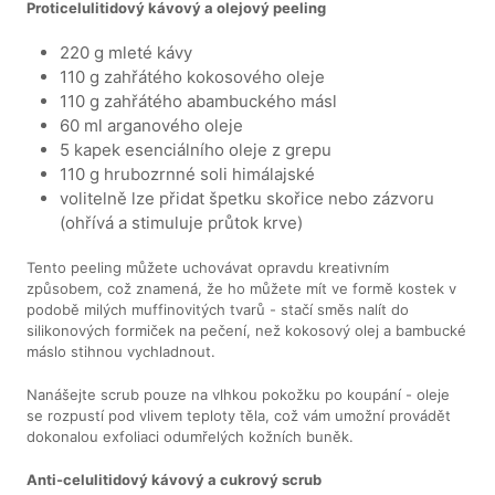
Proticelulitidový kávový a olejový peeling
220 g mleté kávy
110 g zahřátého kokosového oleje
110 g zahřátého abambuckého másl
60 ml arganového oleje
5 kapek esenciálního oleje z grepu
110 g hrubozrnné soli himálajské
volitelně lze přidat špetku skořice nebo zázvoru
(ohřívá a stimuluje průtok krve)
Tento peeling můžete uchovávat opravdu kreativním
způsobem, což znamená, že ho můžete mít ve formě kostek v
podobě milých muffinovitých tvarů - stačí směs nalít do
silikonových formiček na pečení, než kokosový olej a bambucké
máslo stihnou vychladnout.
Nanášejte scrub pouze na vlhkou pokožku po koupání - oleje
se rozpustí pod vlivem teploty těla, což vám umožní provádět
dokonalou exfoliaci odumřelých kožních buněk.
Anti-celulitidový kávový a cukrový scrub