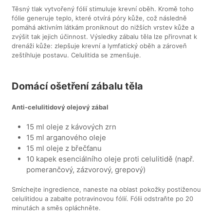
Těsný tlak vytvořený fólií stimuluje krevní oběh. Kromě toho
fólie generuje teplo, které otvírá póry kůže, což následně
pomáhá aktivním látkám proniknout do nižších vrstev kůže a
zvýšit tak jejich účinnost. Výsledky zábalu těla lze přirovnat k
drenáži kůže: zlepšuje krevní a lymfatický oběh a zároveň
zeštíhluje postavu. Celulitida se zmenšuje.
Domácí ošetření zábalu těla
Anti-celulitidový olejový zábal
15 ml oleje z kávových zrn
15 ml arganového oleje
15 ml oleje z břečťanu
10 kapek esenciálního oleje proti celulitidě (např.
pomerančový, zázvorový, grepový)
Smíchejte ingredience, naneste na oblast pokožky postiženou
celulitidou a zabalte potravinovou fólií. Fólii odstraňte po 20
minutách a směs opláchněte.