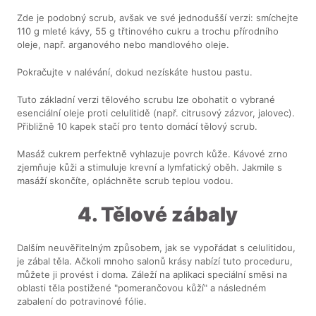
Zde je podobný scrub, avšak ve své jednodušší verzi: smíchejte
110 g mleté kávy, 55 g třtinového cukru a trochu přírodního
oleje, např. arganového nebo mandlového oleje.
Pokračujte v nalévání, dokud nezískáte hustou pastu.
Tuto základní verzi tělového scrubu lze obohatit o vybrané
esenciální oleje proti celulitidě (např. citrusový zázvor, jalovec).
Přibližně 10 kapek stačí pro tento domácí tělový scrub.
Masáž cukrem perfektně vyhlazuje povrch kůže. Kávové zrno
zjemňuje kůži a stimuluje krevní a lymfatický oběh. Jakmile s
masáží skončíte, opláchněte scrub teplou vodou.
4. Tělové zábaly
Dalším neuvěřitelným způsobem, jak se vypořádat s celulitidou,
je zábal těla. Ačkoli mnoho salonů krásy nabízí tuto proceduru,
můžete ji provést i doma. Záleží na aplikaci speciální směsi na
oblasti těla postižené "pomerančovou kůží" a následném
zabalení do potravinové fólie.