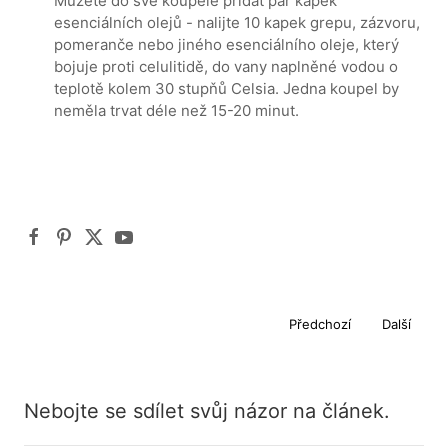
Můžete do své koupele přidat pár kapek
esenciálních olejů - nalijte 10 kapek grepu, zázvoru,
pomeranče nebo jiného esenciálního oleje, který
bojuje proti celulitidě, do vany naplněné vodou o
teplotě kolem 30 stupňů Celsia. Jedna koupel by
neměla trvat déle než 15-20 minut.
Předchozí
Další
Nebojte se sdílet svůj názor na článek.