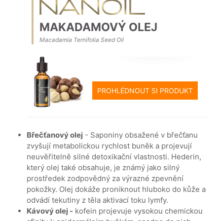
MAKADAMOVÝ OLEJ
Macadamia Ternifolia Seed Oil
PROHLÉDNOUT SI PRODUKT
Břečťanový olej
- Saponiny obsažené v břečťanu
zvyšují metabolickou rychlost buněk a projevují
neuvěřitelně silné detoxikační vlastnosti. Hederin,
který olej také obsahuje, je známý jako silný
prostředek zodpovědný za výrazné zpevnění
pokožky. Olej dokáže proniknout hluboko do kůže a
odvádí tekutiny z těla aktivací toku lymfy.
Kávový olej -
kofein projevuje vysokou chemickou