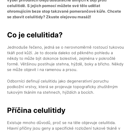
celulitidě. S jejich pomocí můžete své tělo udělat
ohromujícím beze stop takzvané pomerančové kůře. Chcete
se zbavit celulitidy? Zkuste olejovou masáž!
Co je celulitida?
Jednoduše řečeno, jedná se o nerovnoměrně rostoucí tukovou
tkáň pod kůží. Je to docela daleko od pěkného pohledu a
někdy to může být dokonce bolestivé, zejména v pokročilé
formě. Většinou postihuje stehna, hýždě, boky a břicho. Někdy
se může objevit i na ramenou a prsou.
Odborníci definují celulitidu jako degenerativní poruchu
podkožní vrstvy, která se projevuje topograficky zhuštěným
tukovým tkáním na stehnech, hýždích a bocích.
Příčina celulitidy
Existuje mnoho důvodů, proč se na těle objevuje celulitida.
Hlavní příčiny jsou geny a specifické rozložení tukové tkáně v