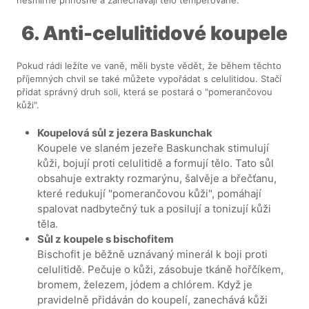
6. Anti-celulitidové koupele
Pokud rádi ležíte ve vaně, měli byste vědět, že během těchto
příjemných chvil se také můžete vypořádat s celulitidou. Stačí
přidat správný druh soli, která se postará o "pomerančovou
kůži".
Koupelová sůl z jezera Baskunchak
Koupele ve slaném jezeře Baskunchak stimulují
kůži, bojují proti celulitidě a formují tělo. Tato sůl
obsahuje extrakty rozmarýnu, šalvěje a břečťanu,
které redukují "pomerančovou kůži", pomáhají
spalovat nadbytečný tuk a posilují a tonizují kůži
těla.
Sůl z koupele s bischofitem
Bischofit je běžně uznávaný minerál k boji proti
celulitidě. Pečuje o kůži, zásobuje tkáně hořčíkem,
bromem, železem, jódem a chlórem. Když je
pravidelně přidáván do koupelí, zanechává kůži