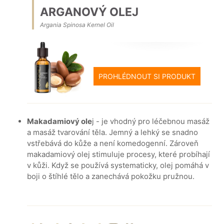
ARGANOVÝ OLEJ
Argania Spinosa Kernel Oil
PROHLÉDNOUT SI PRODUKT
Makadamiový ole
j - je vhodný pro léčebnou masáž
a masáž tvarování těla. Jemný a lehký se snadno
vstřebává do kůže a není komedogenní. Zároveň
makadamiový olej stimuluje procesy, které probíhají
v kůži. Když se používá systematicky, olej pomáhá v
boji o štíhlé tělo a zanechává pokožku pružnou.