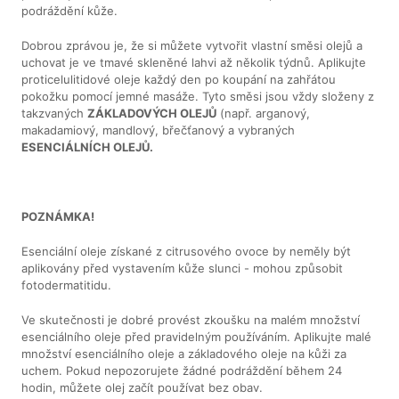
podráždění kůže.
Dobrou zprávou je, že si můžete vytvořit vlastní směsi olejů a
uchovat je ve tmavé skleněné lahvi až několik týdnů. Aplikujte
proticelulitidové oleje každý den po koupání na zahřátou
pokožku pomocí jemné masáže. Tyto směsi jsou vždy složeny z
takzvaných
ZÁKLADOVÝCH OLEJŮ
(např. arganový,
makadamiový, mandlový, břečťanový a vybraných
ESENCIÁLNÍCH OLEJŮ.
POZNÁMKA!
Esenciální oleje získané z citrusového ovoce by neměly být
aplikovány před vystavením kůže slunci - mohou způsobit
fotodermatitidu.
Ve skutečnosti je dobré provést zkoušku na malém množství
esenciálního oleje před pravidelným používáním. Aplikujte malé
množství esenciálního oleje a základového oleje na kůži za
uchem. Pokud nepozorujete žádné podráždění během 24
hodin, můžete olej začít používat bez obav.