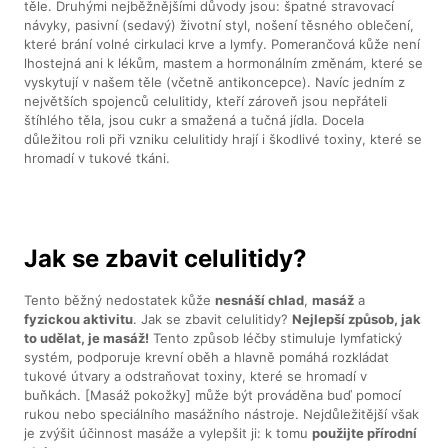
těle. Druhými nejběžnějšími důvody jsou: špatné stravovací
návyky, pasivní (sedavý) životní styl, nošení těsného oblečení,
které brání volné cirkulaci krve a lymfy. Pomerančová kůže není
lhostejná ani k lékům, mastem a hormonálním změnám, které se
vyskytují v našem těle (včetně antikoncepce). Navíc jedním z
největších spojenců celulitidy, kteří zároveň jsou nepřáteli
štíhlého těla, jsou cukr a smažená a tučná jídla. Docela
důležitou roli při vzniku celulitidy hrají i škodlivé toxiny, které se
hromadí v tukové tkáni.
Jak se zbavit celulitidy?
Tento běžný nedostatek kůže
nesnáší chlad
,
masáž
a
fyzickou aktivitu
. Jak se zbavit celulitidy?
Nejlepší způsob, jak
to udělat, je masáž!
Tento způsob léčby stimuluje lymfatický
systém, podporuje krevní oběh a hlavně pomáhá rozkládat
tukové útvary a odstraňovat toxiny, které se hromadí v
buňkách. [Masáž pokožky] může být prováděna buď pomocí
rukou nebo speciálního masážního nástroje. Nejdůležitější však
je zvýšit účinnost masáže a vylepšit ji: k tomu
použijte přírodní