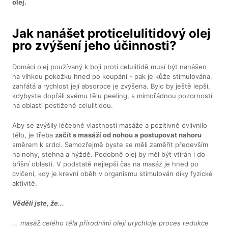
olej.
Jak nanášet proticelulitidový olej
pro zvýšení jeho účinnosti?
Domácí olej používaný k boji proti celulitidě musí být nanášen
na vlhkou pokožku hned po koupání - pak je kůže stimulována,
zahřátá a rychlost její absorpce je zvýšena. Bylo by ještě lepší,
kdybyste dopřáli svému tělu peeling, s mimořádnou pozorností
na oblasti postižené celulitidou.
Aby se zvýšily léčebné vlastnosti masáže a pozitivně ovlivnilo
tělo, je třeba
začít s masáží od nohou a postupovat nahoru
směrem k srdci. Samozřejmě byste se měli zaměřit především
na nohy, stehna a hýždě. Podobně olej by měl být vtírán i do
břišní oblasti. V podstatě nejlepší čas na masáž je hned po
cvičení, kdy je krevní oběh v organismu stimulován díky fyzické
aktivitě.
Věděli jste, že...
... masáž celého těla přírodními oleji urychluje proces redukce