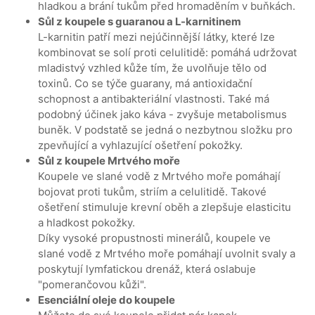
hladkou a brání tukům před hromaděním v buňkách.
Sůl z koupele s guaranou a L-karnitinem
L-karnitin patří mezi nejúčinnější látky, které lze
kombinovat se solí proti celulitidě: pomáhá udržovat
mladistvý vzhled kůže tím, že uvolňuje tělo od
toxinů. Co se týče guarany, má antioxidační
schopnost a antibakteriální vlastnosti. Také má
podobný účinek jako káva - zvyšuje metabolismus
buněk. V podstatě se jedná o nezbytnou složku pro
zpevňující a vyhlazující ošetření pokožky.
Sůl z koupele Mrtvého moře
Koupele ve slané vodě z Mrtvého moře pomáhají
bojovat proti tukům, striím a celulitidě. Takové
ošetření stimuluje krevní oběh a zlepšuje elasticitu
a hladkost pokožky.
Díky vysoké propustnosti minerálů, koupele ve
slané vodě z Mrtvého moře pomáhají uvolnit svaly a
poskytují lymfatickou drenáž, která oslabuje
"pomerančovou kůži".
Esenciální oleje do koupele