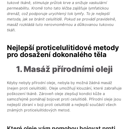
tukové tkáně, stimuluje průtok krve a snižuje vaskulární
permeabilitu. Kromě toho tato léčba zajišťuje lymfatickou
drenáž, což podporuje urychlený tok lymfy. To je nejlepší
metoda, jak se bránit celulitidě. Pokud se provádí pravidelně,
masáž rozkládá tuto nerovnoměrnou a důlkovanou tukovou
tkáň.
Nejlepší proticelulitidové metody
pro dosažení dokonalého těla
1. Masáž přírodními oleji
Kdyby nebyly přírodní oleje, nebyla by možná žádná masáž
(nejen proti celulitidě). Oleje umožňují klouzání, které zabraňuje
poškození tkáně. Zároveň oleje zlepšují kondici kůže a
samozřejmě pomáhají bojovat proti celulitidě. Přírodní oleje jsou
nejlepší zbraní v boji proti celulitidě a nejlepší součástí všech
známých proticelulitidových metod.
Které oleje vám pomohou bojovat proti