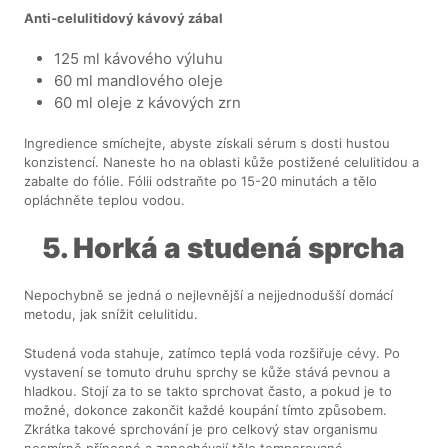
Anti-celulitidový kávový zábal
125 ml kávového výluhu
60 ml mandlového oleje
60 ml oleje z kávových zrn
Ingredience smíchejte, abyste získali sérum s dosti hustou
konzistencí. Naneste ho na oblasti kůže postižené celulitidou a
zabalte do fólie. Fólii odstraňte po 15-20 minutách a tělo
opláchněte teplou vodou.
5. Horká a studená sprcha
Nepochybně se jedná o nejlevnější a nejjednodušší domácí
metodu, jak snížit celulitidu.
Studená voda stahuje, zatímco teplá voda rozšiřuje cévy. Po
vystavení se tomuto druhu sprchy se kůže stává pevnou a
hladkou. Stojí za to se takto sprchovat často, a pokud je to
možné, dokonce zakončit každé koupání tímto způsobem.
Zkrátka takové sprchování je pro celkový stav organismu
nesmírně přínosné a zanechávají tělo temperované.