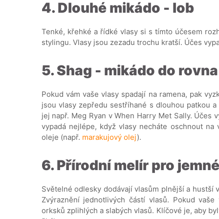
4. Dlouhé mikádo - lob
Tenké, křehké a řídké vlasy si s tímto účesem roz
stylingu. Vlasy jsou zezadu trochu kratší. Účes vyp
5. Shag - mikádo do rovna
Pokud vám vaše vlasy spadají na ramena, pak vyzko
jsou vlasy zepředu sestříhané s dlouhou patkou a
jej např. Meg Ryan v When Harry Met Sally. Účes 
vypadá nejlépe, když vlasy necháte oschnout na 
oleje (např.
marakujový olej
).
6. Přírodní melír pro jemn
Světelné odlesky dodávají vlasům plnější a hustší v
Zvýraznění jednotlivých částí vlasů. Pokud vaše 
orksků zplihlých a slabých vlasů. Klíčové je, aby by