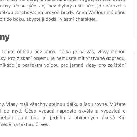
 krásy účesu týče. Její bezchybný a šik účes jde párovat s
délkou zasahovat na úroveň brady. Anna Wintour má ofinu
t do boku, abyste jí dodali vlastní charakter.
iny
 tomto ohledu bez ofiny. Délka je na vás, vlasy mohou
čky. Pro získání objemu je nemusíte mít vrstvené dopředu.
 mikádo je perfektní volbou pro jemné vlasy pro zajištění
ny. Vlasy mají všechny stejnou délku a jsou rovné. Můžete
utí po mytí. Účes vypadá naprosto skvěle a vypovídá o
 neboli blunt bob je jedním z oblíbených účesů Kin
ledě na texturu či věk.