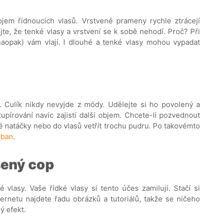
ojem řídnoucích vlasů. Vrstvené prameny rychle ztrácejí
te, že tenké vlasy a vrstvení se k sobě nehodí. Proč? Při
aopak) vám vlají. I dlouhé a tenké vlasy mohou vypadat
 Culík nikdy nevyjde z módy. Udělejte si ho povolený a
pírování navíc zajistí další objem. Chcete-li pozvednout
é natáčky nebo do vlasů vetřít trochu pudru. Po takovémto
 ban
.
lšený cop
 vlasy. Vaše řídké vlasy si tento účes zamilují. Stačí si
ternetu najdete řadu obrázků a tutoriálů, takže se ničeho
ý efekt.