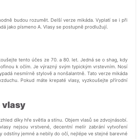
hodně budou rozumět. Delší verze mikáda. Vyplatí se i při
adá jako písmeno A. Vlasy se postupně prodlužují.
ušejte tento účes ze 70. a 80. let. Jedná se o shag, kdy
 ofinou k očím. Je výrazný svým typickým vrstevním. Nosí
vypadá nesmírně stylově a nonšalantně. Tato verze mikáda
vzduchu. Pokud máte krepaté vlasy, vyzkoušejte přírodní
é vlasy
zhled díky hře světla a stínu. Objem vlasů se zdvojnásobí.
vlasy nejsou vrstvené, decentní melír zabrání vytvoření
ly odstíny jemné a nebily do očí, nejlépe ve stejné barevné