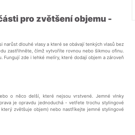
části pro zvětšení objemu -
si narůst dlouhé vlasy a které se obávají tenkých vlasů bez
edu zastřihněte, čímž vytvoříte rovnou nebo šikmou ofinu.
. Fungují zde i lehké melíry, které dodají objem a zároveň
ebo o něco delší, které nejsou vrstvené. Jemné vlnky
Úprava je opravdu jednoduchá - vetřete trochu stylingové
 který zvětšuje objem) nebo nastříkejte jemné stylingové