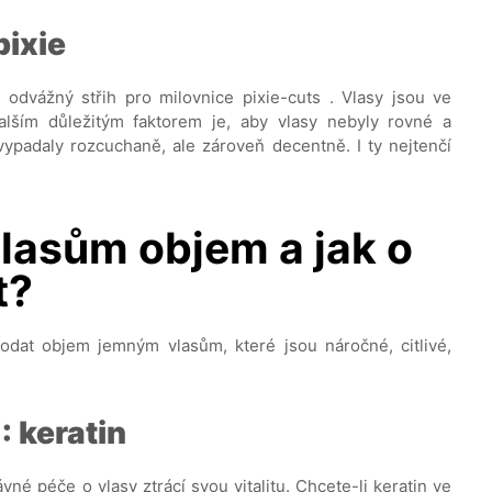
pixie
 odvážný střih pro milovnice pixie-cuts . Vlasy jsou ve
alším důležitým faktorem je, aby vlasy nebyly rovné a
vypadaly rozcuchaně, ale zároveň decentně. I ty nejtenčí
lasům objem a jak o
t?
dodat objem jemným vlasům, které jsou náročné, citlivé,
: keratin
né péče o vlasy ztrácí svou vitalitu. Chcete-li keratin ve