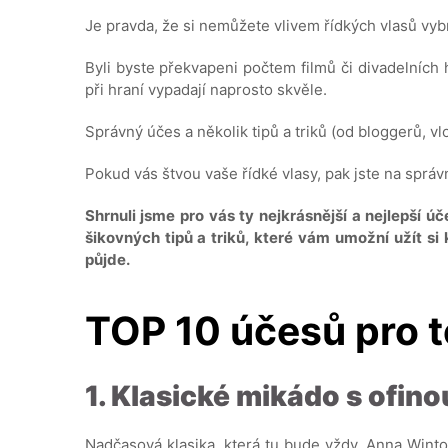
Je pravda, že si nemůžete vlivem řídkých vlasů vybra
Byli byste překvapeni počtem filmů či divadelních he
při hraní vypadají naprosto skvěle.
Správný účes a několik tipů a triků (od bloggerů, vl
Pokud vás štvou vaše řídké vlasy, pak jste na sprá
Shrnuli jsme pro vás ty nejkrásnější a nejlepší ú
šikovných tipů a triků, které vám umožní užít si 
půjde.
TOP 10 účesů pro t
1. Klasické mikádo s ofino
Nadčasová klasika, která tu bude vždy. Anna Winto