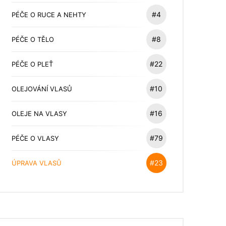
#4
PÉČE O RUCE A NEHTY
#8
PÉČE O TĚLO
#22
PÉČE O PLEŤ
#10
OLEJOVÁNÍ VLASŮ
#16
OLEJE NA VLASY
#79
PÉČE O VLASY
#23
ÚPRAVA VLASŮ