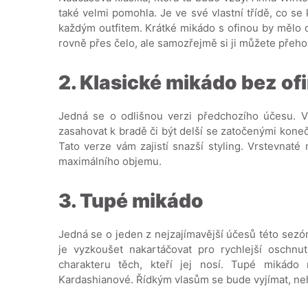
také velmi pomohla. Je ve své vlastní třídě, co se
každým outfitem. Krátké mikádo s ofinou by mělo 
rovně přes čelo, ale samozřejmě si ji můžete přehodi
2. Klasické mikádo bez of
Jedná se o odlišnou verzi předchozího účesu. V
zasahovat k bradě či být delší se zatočenými kone
Tato verze vám zajistí snazší styling. Vrstevnaté
maximálního objemu.
3. Tupé mikádo
Jedná se o jeden z nejzajímavější účesů této sezó
je vyzkoušet nakartáčovat pro rychlejší oschn
charakteru těch, kteří jej nosí. Tupé mikádo
Kardashianové. Řídkým vlasům se bude vyjímat, neh