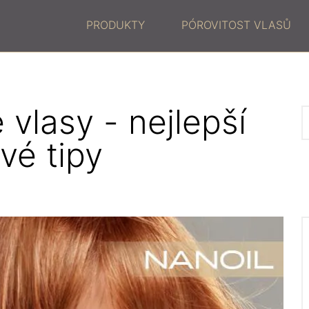
PRODUKTY
PÓROVITOST VLASŮ
 vlasy - nejlepší
vé tipy