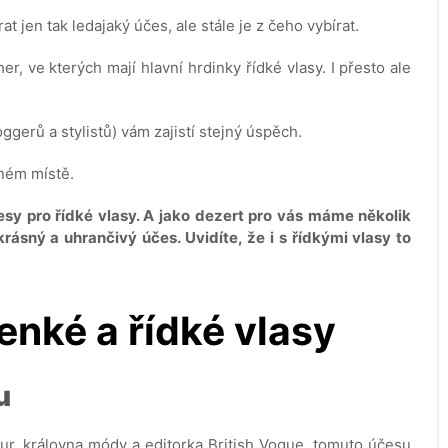
t jen tak ledajaký účes, ale stále je z čeho vybírat.
r, ve kterých mají hlavní hrdinky řídké vlasy. I přesto ale
oggerů a stylistů) vám zajistí stejný úspěch.
vném místě.
česy pro řídké vlasy. A jako dezert pro vás máme několik
krásný a uhrančivý účes. Uvidíte, že i s řídkými vlasy to
enké a řídké vlasy
u
ur, královna módy a editorka British Vogue, tomuto účesu