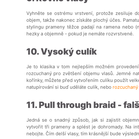
Vyhněte se ostrému vrstvení, protože zesiluje d
objem, takže nakonec získáte plochý účes. Pamatuj
stylingu prameny těžce padají na ramena nebo (n
hezky a objemně - pokud je nemáte rozvrstvené.
10. Vysoký culík
Je to klasika v tom nejlepším možném provedení.
rozcuchaný pro zvětšení objemu vlasů. Jemné natu
kořínky, můžete před vytvořením culíku použít velk
natupírování si buď uděláte culík, nebo
rozcuchaný
11. Pull through braid - fa
Jedná se o snadný způsob, jak si zajistit objemné
vytvořit tři prameny a splést je dohromady. Na in
nebojte. Čím delší vlasy, tím krásnější bude výsledn