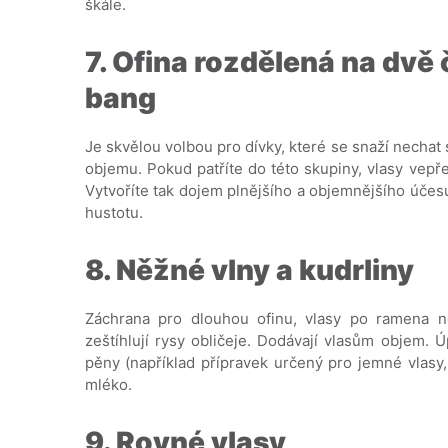
škále.
7. Ofina rozdělená na dvě 
bang
Je skvělou volbou pro dívky, které se snaží nechat 
objemu. Pokud patříte do této skupiny, vlasy vepř
Vytvoříte tak dojem plnějšího a objemnějšího účesu
hustotu.
8. Něžné vlny a kudrliny
Záchrana pro dlouhou ofinu, vlasy po ramena n
zeštíhlují rysy obličeje. Dodávají vlasům objem. 
pěny (například přípravek určený pro jemné vlasy,
mléko.
9. Rovné vlasy