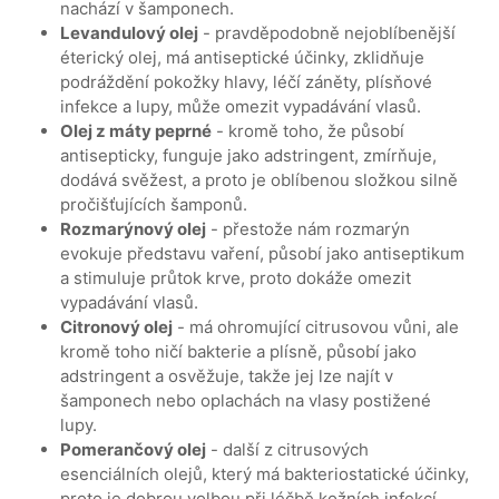
nachází v šamponech.
Levandulový olej
- pravděpodobně nejoblíbenější
éterický olej, má antiseptické účinky, zklidňuje
podráždění pokožky hlavy, léčí záněty, plísňové
infekce a lupy, může omezit vypadávání vlasů.
Olej z máty peprné
- kromě toho, že působí
antisepticky, funguje jako adstringent, zmírňuje,
dodává svěžest, a proto je oblíbenou složkou silně
pročišťujících šamponů.
Rozmarýnový olej
- přestože nám rozmarýn
evokuje představu vaření, působí jako antiseptikum
a stimuluje průtok krve, proto dokáže omezit
vypadávání vlasů.
Citronový olej
- má ohromující citrusovou vůni, ale
kromě toho ničí bakterie a plísně, působí jako
adstringent a osvěžuje, takže jej lze najít v
šamponech nebo oplachách na vlasy postižené
lupy.
Pomerančový olej
- další z citrusových
esenciálních olejů, který má bakteriostatické účinky,
proto je dobrou volbou při léčbě kožních infekcí,