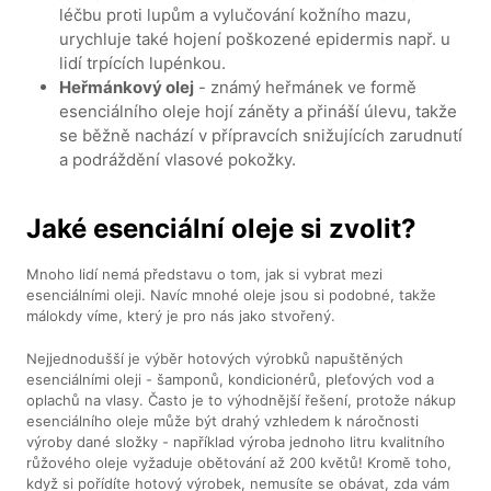
léčbu proti lupům a vylučování kožního mazu,
urychluje také hojení poškozené epidermis např. u
lidí trpících lupénkou.
Heřmánkový olej
- známý heřmánek ve formě
esenciálního oleje hojí záněty a přináší úlevu, takže
se běžně nachází v přípravcích snižujících zarudnutí
a podráždění vlasové pokožky.
Jaké esenciální oleje si zvolit?
Mnoho lidí nemá představu o tom, jak si vybrat mezi
esenciálními oleji. Navíc mnohé oleje jsou si podobné, takže
málokdy víme, který je pro nás jako stvořený.
Nejjednodušší je výběr hotových výrobků napuštěných
esenciálními oleji - šamponů, kondicionérů, pleťových vod a
oplachů na vlasy. Často je to výhodnější řešení, protože nákup
esenciálního oleje může být drahý vzhledem k náročnosti
výroby dané složky - například výroba jednoho litru kvalitního
růžového oleje vyžaduje obětování až 200 květů! Kromě toho,
když si pořídíte hotový výrobek, nemusíte se obávat, zda vám