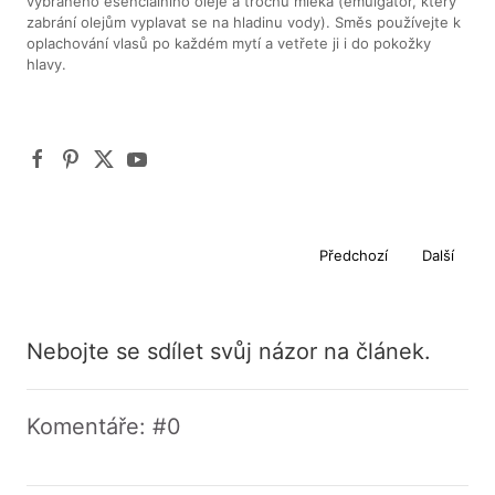
vybraného esenciálního oleje a trochu mléka (emulgátor, který
zabrání olejům vyplavat se na hladinu vody). Směs používejte k
oplachování vlasů po každém mytí a vetřete ji i do pokožky
hlavy.
Předchozí
Další
Nebojte se sdílet svůj názor na článek.
Komentáře: #0