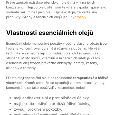
Právě způsob extrakce éterických olejů má vliv na jejich
konzistenci. Nejsou olejovité, jsou tekuté a vypadají spíše jako
vodnaté sérum než jako olej. Zajímavostí je, že vedlejšími
produkty výroby esenciálních olejů jsou
hydrosoly
.
Vlastnosti esenciálních olejů
Esenciální oleje mohou být použity v péči o vlasy, protože jsou
tvořeny koncentrovanou směsí různých sloučenin. Ne však
těch, které se nacházejí v přírodních olejích lisovaných za
studena. Místo lipidů, vitaminů a minerálních látek je každý
esenciální olej tvořen převážně aldehydy, estery, ketony,
alkoholy a terpeny.
Přesto mají esenciální oleje pozoruhodné
terapeutické a léčivé
vlastnosti
. Kromě toho, že se uplatňují v aromaterapii (vonný
koncentrát), se také používají v kosmetice, neboť:
mají antibakteriální a protiplísňové účinky,
mají protibolestivé a protizánětlivé účinky,
zvyšují prokrvení pokožky,
mají relaxační a zároveň uvolňující účinky,