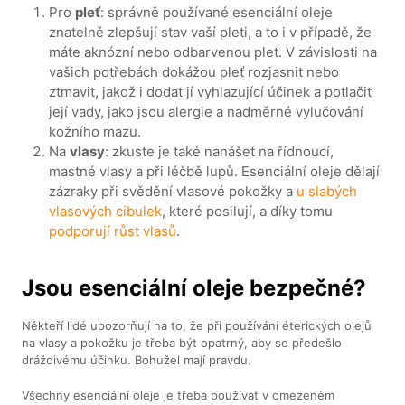
Pro
pleť
: správně používané esenciální oleje
znatelně zlepšují stav vaší pleti, a to i v případě, že
máte aknózní nebo odbarvenou pleť. V závislosti na
vašich potřebách dokážou pleť rozjasnit nebo
ztmavit, jakož i dodat jí vyhlazující účinek a potlačit
její vady, jako jsou alergie a nadměrné vylučování
kožního mazu.
Na
vlasy
: zkuste je také nanášet na řídnoucí,
mastné vlasy a při léčbě lupů. Esenciální oleje dělají
zázraky při svědění vlasové pokožky a
u slabých
vlasových cibulek
, které posilují, a díky tomu
podporují růst vlasů
.
Jsou esenciální oleje bezpečné?
Někteří lidé upozorňují na to, že při používání éterických olejů
na vlasy a pokožku je třeba být opatrný, aby se předešlo
dráždivému účinku. Bohužel mají pravdu.
Všechny esenciální oleje je třeba používat v omezeném