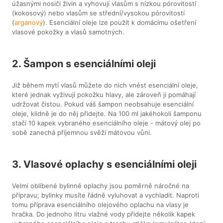
úžasnými nosiči živin a vyhovují vlasům s nízkou pórovitostí
(kokosový) nebo vlasům se střední/vysokou pórovitostí
(
arganový
). Esenciální oleje lze použít k domácímu ošetření
vlasové pokožky a vlasů samotných.
2. Šampon s esenciálními oleji
Již během mytí vlasů můžete do nich vnést esenciální oleje,
které jednak vyživují pokožku hlavy, ale zároveň ji pomáhají
udržovat čistou. Pokud váš šampon neobsahuje esenciální
oleje, klidně je do něj přidejte. Na 100 ml jakéhokoli šamponu
stačí 10 kapek vybraného esenciálního oleje - mátový olej po
sobě zanechá příjemnou svěží mátovou vůni.
3. Vlasové oplachy s esenciálními oleji
Velmi oblíbené bylinné oplachy jsou poměrně náročné na
přípravu; bylinky musíte řádně vyluhovat a vychladit. Naproti
tomu příprava esenciálního olejového oplachu na vlasy je
hračka. Do jednoho litru vlažné vody přidejte několik kapek