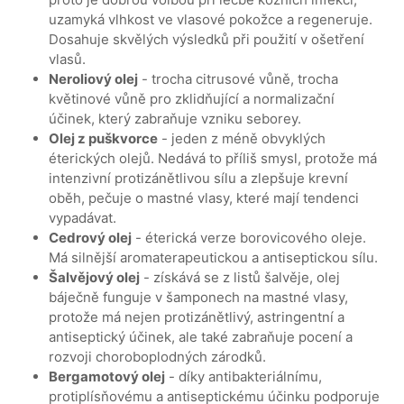
uzamyká vlhkost ve vlasové pokožce a regeneruje.
Dosahuje skvělých výsledků při použití v ošetření
vlasů.
Neroliový olej
- trocha citrusové vůně, trocha
květinové vůně pro zklidňující a normalizační
účinek, který zabraňuje vzniku seborey.
Olej z puškvorce
- jeden z méně obvyklých
éterických olejů. Nedává to příliš smysl, protože má
intenzivní protizánětlivou sílu a zlepšuje krevní
oběh, pečuje o mastné vlasy, které mají tendenci
vypadávat.
Cedrový olej
- éterická verze borovicového oleje.
Má silnější aromaterapeutickou a antiseptickou sílu.
Šalvějový olej
- získává se z listů šalvěje, olej
báječně funguje v šamponech na mastné vlasy,
protože má nejen protizánětlivý, astringentní a
antiseptický účinek, ale také zabraňuje pocení a
rozvoji choroboplodných zárodků.
Bergamotový olej
- díky antibakteriálnímu,
protiplísňovému a antiseptickému účinku podporuje