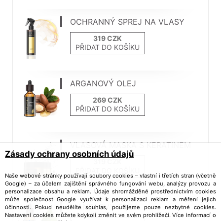
OCHRANNÝ SPREJ NA VLASY
PŘIDAT DO KOŠÍKU
ARGANOVÝ OLEJ
PŘIDAT DO KOŠÍKU
VLASOVÁ MASKA S KERATINEM
Zásady ochrany osobních údajů
PŘIDAT DO KOŠÍKU
Naše webové stránky používají soubory cookies – vlastní i třetích stran (včetně
Google) – za účelem zajištění správného fungování webu, analýzy provozu a
personalizace obsahu a reklam. Údaje shromážděné prostřednictvím cookies
může společnost Google využívat k personalizaci reklam a měření jejich
MANDLOVÝ OLEJ
účinnosti. Pokud neudělíte souhlas, použijeme pouze nezbytné cookies.
Nastavení cookies můžete kdykoli změnit ve svém prohlížeči. Více informací o