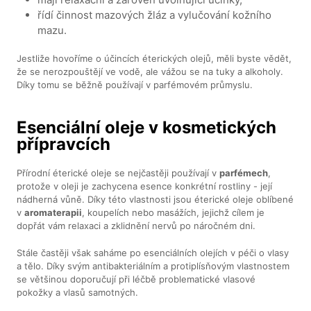
řídí činnost mazových žláz a vylučování kožního
mazu.
Jestliže hovoříme o účincích éterických olejů, měli byste vědět,
že se nerozpouštějí ve vodě, ale vážou se na tuky a alkoholy.
Díky tomu se běžně používají v parfémovém průmyslu.
Esenciální oleje v kosmetických
přípravcích
Přírodní éterické oleje se nejčastěji používají v
parfémech
,
protože v oleji je zachycena esence konkrétní rostliny - její
nádherná vůně. Díky této vlastnosti jsou éterické oleje oblíbené
v
aromaterapii
, koupelích nebo masážích, jejichž cílem je
dopřát vám relaxaci a zklidnění nervů po náročném dni.
Stále častěji však saháme po esenciálních olejích v péči o vlasy
a tělo. Díky svým antibakteriálním a protiplísňovým vlastnostem
se většinou doporučují při léčbě problematické vlasové
pokožky a vlasů samotných.