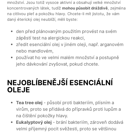
množství. Jsou totiž vysoce aktivní a obsahují velké množství
koncentrovaných látek, tudíž
mohou působit dráždivě
, zejména
na citlivou pleť a pokožku hlavy. Chcete-li mít jistotu, že vám
daný éterický olej neublíží, měli byste:
den před plánovaným použitím provést na svém
zápěstí test na alergickou reakci,
zředit esenciální olej v jiném oleji, např. arganovém
nebo mandlovém,
používat ho ve velmi malém množství a postupně
jeho dávkování zvyšovat, pokud chcete.
NEJOBLÍBENĚJŠÍ ESENCIÁLNÍ
OLEJE
Tea tree olej
- působí proti bakteriím, plísním a
virům, proto se přidává do přípravků proti lupům a
na čištění pokožky hlavy.
Eukalyptový olej
- brání bakteriím, zároveň dodává
velmi příjemný pocit svěžesti, proto se většinou