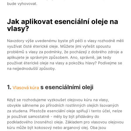
bude vyhovovat.
Jak aplikovat esenciální oleje na
vlasy?
Navzdory výše uvedenému byste při péči o vlasy rozhodně měli
využívat čisté éterické oleje. Můžete jimi vyřešit spoustu
problémů s vlasy za podmínky, že pocházejí z dobrého zdroje a
aplikujete je správným způsobem. Ano, správně, jak tedy
používat éterické oleje na vlasy a pokožku hlavy? Podívejme se
na nejjednodušší způsoby.
1.
s esenciálními oleji
Vlasová kúra
Když se rozhodujeme vyzkoušet olejovou kúru na vlasy,
obvykle sáhneme po přírodních rostlinných olejích lisovaných
za studena. Přestože esenciální oleje splňují i tento účel, nelze
je používat samostatně - měly by být přidávány do
podkladového (nosného) oleje. Základem pro vlasovou olejovou
kúru může být kokosový nebo arganový olej. Oba jsou