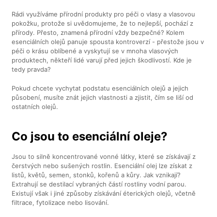
Rádi využíváme přírodní produkty pro péči o vlasy a vlasovou
pokožku, protože si uvědomujeme, že to nejlepší, pochází z
přírody. Přesto, znamená přírodní vždy bezpečné? Kolem
esenciálních olejů panuje spousta kontroverzí - přestože jsou v
péči o krásu oblíbené a vyskytují se v mnoha vlasových
produktech, někteří lidé varují před jejich škodlivostí. Kde je
tedy pravda?
Pokud chcete vychytat podstatu esenciálních olejů a jejich
působení, musíte znát jejich vlastnosti a zjistit, čím se liší od
ostatních olejů.
Co jsou to esenciální oleje?
Jsou to silně koncentrované vonné látky, které se získávají z
čerstvých nebo sušených rostlin. Esenciální olej lze získat z
listů, květů, semen, stonků, kořenů a kůry. Jak vznikají?
Extrahují se destilací vybraných částí rostliny vodní parou.
Existují však i jiné způsoby získávání éterických olejů, včetně
filtrace, fytolizace nebo lisování.