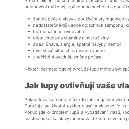
Přesto plísně nejsou jedinou příčinou lupů. Čas
odlupování může být způsobeno suchostí a podrážděn
špatná péče o vlasy a používání stylingových 
nedostatečně důkladné opláchnutí šamponu, k
hormonální nerovnováha
dieta chudá na vitamíny a mikroživiny
stres, únava, alergie, špatné návyky, nemoci
mytí vlasů silně chlorovanou vodou
znečištění ovzduší, změny počasí.
Někteří dermatologové tvrdí, že lupy mohou být zp
Jak lupy ovlivňují vaše vl
Pokud lupy neřešíte, může to mít negativní vliv n
Porušuje se životní cyklus vlasů a vlasové foliku
Pokud jde o problém lupů a vypadávání vlasů, (b
mastná pokožka hlavy mohou vést k intenzivnímu pr