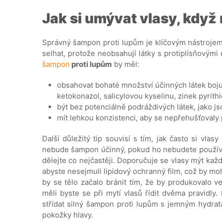
Jak si umývat vlasy, když
Správný šampon proti lupům je klíčovým nástrojem 
selhat, protože neobsahují látky s protiplísňovými 
šampon
proti lupům
by měl:
obsahovat bohaté množství účinných látek bojují
ketokonazol, salicylovou kyselinu, zinek pyrith
být bez potenciálně podráždivých látek, jako js
mít lehkou konzistenci, aby se nepřehušťovaly 
Další důležitý tip souvisí s tím, jak často si vla
nebude šampon účinný, pokud ho nebudete používat p
dělejte co nejčastěji. Doporučuje se vlasy mýt kaž
abyste nesejmuli lipidový ochranný film, což by m
by se tělo začalo bránit tím, že by produkovalo 
měli byste se při mytí vlasů řídit dvěma pravidly.
střídat silný šampon proti lupům s jemným hydra
pokožky hlavy.