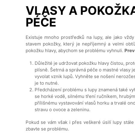
VLASY A POKOŽKA
PÉČE
Existuje mnoho prostředků na lupy, ale jako vždy 
stavem pokožky, který je nepříjemný a velmi obtí
pokožku hlavy, abychom se problému vyhnuli.
Prev
Důležité je udržovat pokožku hlavy čistou, pro
plísně. Šetrná a správná péče o mastné vlasy j
vyvolat vznik lupů. Vyhněte se nošení nerozčes
je to nutné.
Předcházení problému s lupy znamená také vyh
se horké vodě, silnému tření ručníkem, hrubým
přílišnému vystavování vlasů horku a trvalé ond
stravu o ovoce a zeleninu.
Pokud se vám však i přes veškeré úsilí lupy stále
zbavte se problému.