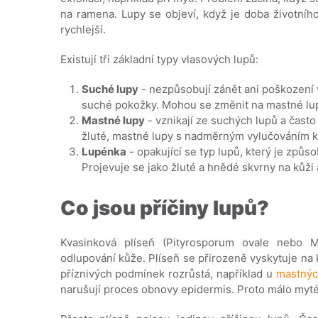
na ramena. Lupy se objeví, když je doba životníh
rychlejší.
Existují tři základní typy vlasových lupů:
Suché lupy
- nezpůsobují zánět ani poškození 
suché pokožky. Mohou se změnit na mastné lu
Mastné lupy
- vznikají ze suchých lupů a čast
žluté, mastné lupy s nadměrným vylučováním 
Lupénka
- opakující se typ lupů, který je způso
Projevuje se jako žluté a hnědé skvrny na kůži 
Co jsou příčiny lupů?
Kvasinková plíseň (Pityrosporum ovale nebo Ma
odlupování kůže. Plíseň se přirozeně vyskytuje na
příznivých podmínek rozrůstá, například u
mastnýc
narušují proces obnovy epidermis. Proto málo myt