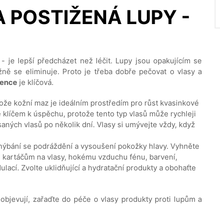
 POSTIŽENÁ LUPY -
- je lepší předcházet než léčit. Lupy jsou opakujícím se
žně se eliminuje. Proto je třeba dobře pečovat o vlasy a
ence
je klíčová.
tože kožní maz je ideálním prostředím pro růst kvasinkové
e klíčem k úspěchu, protože tento typ vlasů může rychleji
aných vlasů po několik dní. Vlasy si umývejte vždy, když
ýbání se podráždění a vysoušení pokožky hlavy. Vyhněte
 kartáčům na vlasy, hokému vzduchu fénu, barvení,
ulací. Zvolte uklidňující a hydratační produkty a obohaťte
 objevují, zařaďte do péče o vlasy produkty proti lupům a