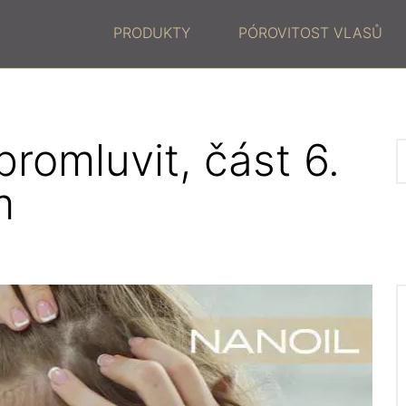
PRODUKTY
PÓROVITOST VLASŮ
romluvit, část 6.
m