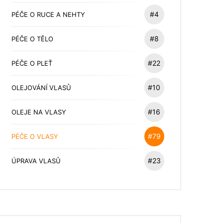
#4
PÉČE O RUCE A NEHTY
#8
PÉČE O TĚLO
#22
PÉČE O PLEŤ
#10
OLEJOVÁNÍ VLASŮ
#16
OLEJE NA VLASY
#79
PÉČE O VLASY
#23
ÚPRAVA VLASŮ