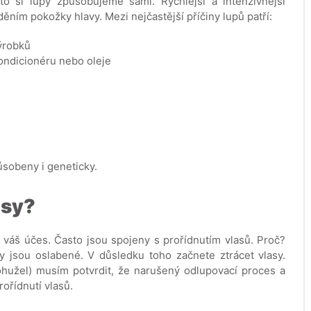
to si lupy způsobujeme sami. Rychlejší a intenzivnější
ím pokožky hlavy. Mezi nejčastější příčiny lupů patří:
výrobků
ondicionéru nebo oleje
ůsobeny i geneticky.
asy?
a váš účes. Často jsou spojeny s prořídnutím vlasů. Proč?
ly jsou oslabené. V důsledku toho začnete ztrácet vlasy.
ohužel) musím potvrdit, že narušený odlupovací proces a
ořídnutí vlasů.