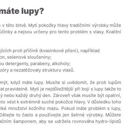
 máte lupy?
v této bitvě. Mytí pokožky hlavy tradičními výrobky může
účinky a nejsou určeny pro tento problém s vlasy. Kvalitní
cích proti příčině (kvasinkové plísni), například
ion, selenové sloučeniny;
ou detergenty, parabeny, alkoholy;
póry a nezatěžovaly strukturu vlasů.
sy mýt, když máte lupy. Musíte si uvědomit, že proti lupům
ravidelně. Mytí je nejdůležitější při boji s lupy takže to
dý nebo každý druhý den. Zároveň však musíte být opatrní,
ohlo vést k extrémně suché pokožce hlavy. V důsledku toho
velké množství kožního mazu. Pokud máte problém s lupy,
 Dělejte to často a používejte jen šetrné výrobky. Můžete
tačním šamponem, aby se udržela rovnováha hydro-lipidů