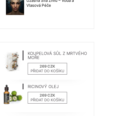
Úžasná Síla Živlů – Voda a
Vlasová Péče
KOUPELOVÁ SŮL Z MRTVÉHO
MOŘE
PŘIDAT DO KOŠÍKU
RICINOVÝ OLEJ
PŘIDAT DO KOŠÍKU