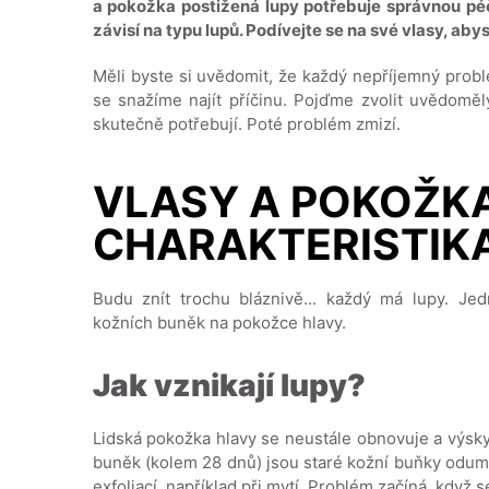
a pokožka postižená lupy potřebuje správnou péč
závisí na typu lupů. Podívejte se na své vlasy, abys
Měli byste si uvědomit, že každý nepříjemný pro
se snažíme najít příčinu. Pojďme zvolit uvědomělý
skutečně potřebují. Poté problém zmizí.
VLASY A POKOŽKA
CHARAKTERISTIK
Budu znít trochu bláznivě... každý má lupy. J
kožních buněk na pokožce hlavy.
Jak vznikají lupy?
Lidská pokožka hlavy se neustále obnovuje a výsky
buněk (kolem 28 dnů) jsou staré kožní buňky odum
exfoliací, například při mytí. Problém začíná, když se