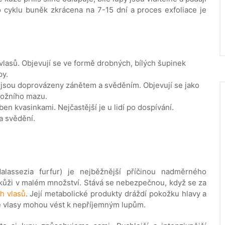
o cyklu buněk zkrácena na 7-15 dní a proces exfoliace je
vlasů. Objevují se ve formě drobných, bílých šupinek
py.
o jsou doprovázeny zánětem a svěděním. Objevují se jako
kožního mazu.
ben kvasinkami. Nejčastější je u lidí po dospívání.
a svědění.
lassezia furfur) je nejběžnější příčinou nadměrného
 kůži v malém množství. Stává se nebezpečnou, když se za
h vlasů
. Její metabolické produkty dráždí pokožku hlavy a
é vlasy mohou vést k nepříjemným lupům.