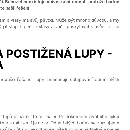
i. Bohužel neexistuje univerzální recept, protože hodně
te našli řešení.
blém s vlasy má svůj původ. Může být mnoho důvodů, a my
 přístup k péči o vlasy a začít poskytovat vlasům to, co
 POSTIŽENÁ LUPY -
A
ednoduše řečeno, lupy znamenají odlupování odumřelých
t lupů je naprosto normální. Po dokončení životního cyklu
řelé a nahrazují je nové. Odumřelých buňek se zbavujeme
 kůže příliš silně odlupuje; bílé lupy jsou viditelné a padají