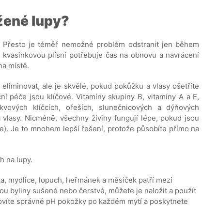
žené lupy?
py. Přesto je téměř nemožné problém odstranit jen během
 kvasinkovou plísní potřebuje čas na obnovu a navrácení
na místě.
iminovat, ale je skvělé, pokud pokůžku a vlasy ošetříte
í péče jsou klíčové. Vitamíny skupiny B, vitamíny A a E,
ukvových klíčcích, ořeších, slunečnicových a dýňových
vlasy. Nicméně, všechny živiny fungují lépe, pokud jsou
je). Je to mnohem lepší řešení, protože působíte přímo na
 na lupy.
ka, mydlice, lopuch, heřmánek a měsíček patří mezi
jsou byliny sušené nebo čerstvé, můžete je naložit a použít
novíte správné pH pokožky po každém mytí a poskytnete