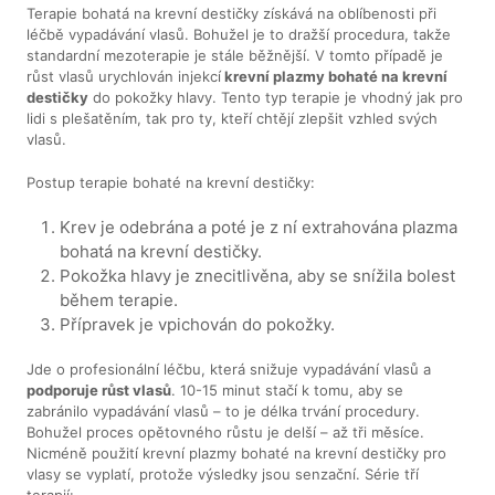
Terapie bohatá na krevní destičky získává na oblíbenosti při
léčbě vypadávání vlasů. Bohužel je to dražší procedura, takže
standardní mezoterapie je stále běžnější. V tomto případě je
růst vlasů urychlován injekcí
krevní plazmy bohaté na krevní
destičky
do pokožky hlavy. Tento typ terapie je vhodný jak pro
lidi s plešatěním, tak pro ty, kteří chtějí zlepšit vzhled svých
vlasů.
Postup terapie bohaté na krevní destičky:
Krev je odebrána a poté je z ní extrahována plazma
bohatá na krevní destičky.
Pokožka hlavy je znecitlivěna, aby se snížila bolest
během terapie.
Přípravek je vpichován do pokožky.
Jde o profesionální léčbu, která snižuje vypadávání vlasů a
podporuje růst vlasů
. 10-15 minut stačí k tomu, aby se
zabránilo vypadávání vlasů – to je délka trvání procedury.
Bohužel proces opětovného růstu je delší – až tři měsíce.
Nicméně použití krevní plazmy bohaté na krevní destičky pro
vlasy se vyplatí, protože výsledky jsou senzační. Série tří
terapií: