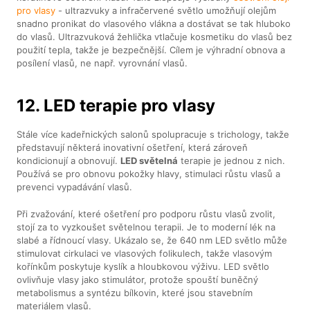
pro vlasy
- ultrazvuky a infračervené světlo umožňují olejům
snadno pronikat do vlasového vlákna a dostávat se tak hluboko
do vlasů. Ultrazvuková žehlička vtlačuje kosmetiku do vlasů bez
použití tepla, takže je bezpečnější. Cílem je výhradní obnova a
posílení vlasů, ne např. vyrovnání vlasů.
12. LED terapie pro vlasy
Stále více kadeřnických salonů spolupracuje s trichology, takže
představují některá inovativní ošetření, která zároveň
kondicionují a obnovují.
LED světelná
terapie je jednou z nich.
Používá se pro obnovu pokožky hlavy, stimulaci růstu vlasů a
prevenci vypadávání vlasů.
Při zvažování, které ošetření pro podporu růstu vlasů zvolit,
stojí za to vyzkoušet světelnou terapii. Je to moderní lék na
slabé a řídnoucí vlasy. Ukázalo se, že 640 nm LED světlo může
stimulovat cirkulaci ve vlasových folikulech, takže vlasovým
kořínkům poskytuje kyslík a hloubkovou výživu. LED světlo
ovlivňuje vlasy jako stimulátor, protože spouští buněčný
metabolismus a syntézu bílkovin, které jsou stavebním
materiálem vlasů.