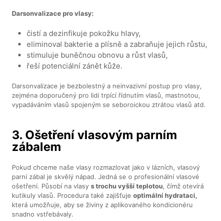
Darsonvalizace pro vlasy:
čistí a dezinfikuje pokožku hlavy,
eliminoval bakterie a plísně a zabraňuje jejich růstu,
stimuluje buněčnou obnovu a růst vlasů,
řeší potenciální zánět kůže.
Darsonvalizace je bezbolestný a neinvazivní postup pro vlasy,
zejména doporučený pro lidi trpící řídnutím vlasů, mastnotou,
vypadáváním vlasů spojeným se seboroickou ztrátou vlasů atd.
3. Ošetření vlasovým parním
zábalem
Pokud chceme naše vlasy rozmazlovat jako v lázních, vlasový
parní zábal je skvělý nápad. Jedná se o profesionální vlasové
ošetření. Působí na vlasy
s trochu vyšší teplotou
, čímž otevírá
kutikuly vlasů. Procedura také zajišťuje
optimální hydrataci,
která umožňuje, aby se živiny z aplikovaného kondicionéru
snadno vstřebávaly.