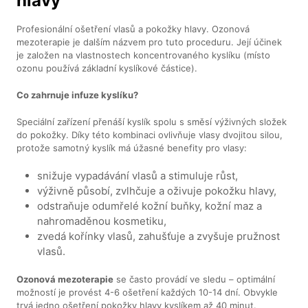
hlavy
Profesionální ošetření vlasů a pokožky hlavy. Ozonová
mezoterapie je dalším názvem pro tuto proceduru. Její účinek
je založen na vlastnostech koncentrovaného kyslíku (místo
ozonu používá základní kyslíkové částice).
Co zahrnuje infuze kyslíku?
Speciální zařízení přenáší kyslík spolu s směsí výživných složek
do pokožky. Díky této kombinaci ovlivňuje vlasy dvojitou silou,
protože samotný kyslík má úžasné benefity pro vlasy:
snižuje vypadávání vlasů a stimuluje růst,
výživně působí, zvlhčuje a oživuje pokožku hlavy,
odstraňuje odumřelé kožní buňky, kožní maz a
nahromaděnou kosmetiku,
zvedá kořínky vlasů, zahušťuje a zvyšuje pružnost
vlasů.
Ozonová mezoterapie
se často provádí ve sledu – optimální
možností je provést 4-6 ošetření každých 10-14 dní. Obvykle
trvá jedno ošetření pokožky hlavy kyslíkem až 40 minut.