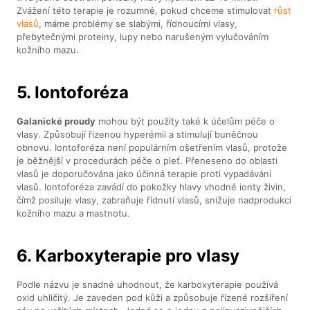
Zvážení této terapie je rozumné, pokud chceme stimulovat
růst
vlasů
, máme problémy se slabými, řídnoucími vlasy,
přebytečnými proteiny, lupy nebo narušeným vylučováním
kožního mazu.
5. Iontoforéza
Galanické proudy
mohou být použity také k účelům péče o
vlasy. Způsobují řízenou hyperémii a stimulují buněčnou
obnovu. Iontoforéza není populárním ošetřením vlasů, protože
je běžnější v procedurách péče o pleť. Přeneseno do oblasti
vlasů je doporučována jako účinná terapie proti vypadávání
vlasů. Iontoforéza zavádí do pokožky hlavy vhodné ionty živin,
čímž posiluje vlasy, zabraňuje řídnutí vlasů, snižuje nadprodukci
kožního mazu a mastnotu.
6. Karboxyterapie pro vlasy
Podle názvu je snadné uhodnout, že karboxyterapie používá
oxid uhličitý. Je zaveden pod kůži a způsobuje řízené rozšíření