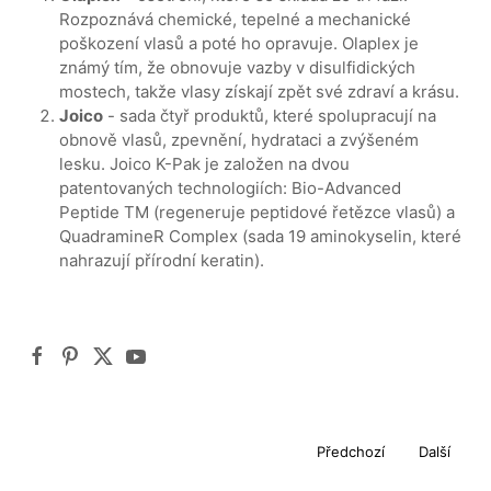
Rozpoznává chemické, tepelné a mechanické
poškození vlasů a poté ho opravuje. Olaplex je
známý tím, že obnovuje vazby v disulfidických
mostech, takže vlasy získají zpět své zdraví a krásu.
Joico
- sada čtyř produktů, které spolupracují na
obnově vlasů, zpevnění, hydrataci a zvýšeném
lesku. Joico K-Pak je založen na dvou
patentovaných technologiích: Bio-Advanced
Peptide TM (regeneruje peptidové řetězce vlasů) a
QuadramineR Complex (sada 19 aminokyselin, které
nahrazují přírodní keratin).
Předchozí
Další