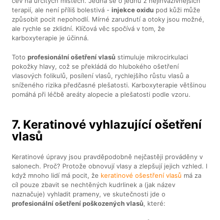
cév na určitých místech. Jedná se o jednu z nejinvazivnějších
terapií, ale není příliš bolestivá -
injekce oxidu
pod kůži může
způsobit pocit nepohodlí. Mírné zarudnutí a otoky jsou možné,
ale rychle se zklidní. Klíčová věc spočívá v tom, že
karboxyterapie je účinná.
Toto
profesionální ošetření vlasů
stimuluje mikrocirkulaci
pokožky hlavy, což se překládá do hlubokého ošetření
vlasových folikulů, posílení vlasů, rychlejšího růstu vlasů a
sníženého rizika předčasné plešatosti. Karboxyterapie většinou
pomáhá při léčbě areáty alopecie a plešatosti podle vzoru.
7. Keratinové vyhlazující ošetření
vlasů
Keratinové úpravy jsou pravděpodobně nejčastěji prováděny v
salonech. Proč? Protože obnovují vlasy a zlepšují jejich vzhled. I
když mnoho lidí má pocit, že
keratinové ošestření vlasů
má za
cíl pouze zbavit se nechtěných kudrlinek a (jak název
naznačuje) vyhladit prameny, ve skutečnosti jde o
profesionální ošetření poškozených vlasů
, které: