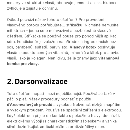
mezery ve struktuře vlasů, obnovuje jemnost a lesk, hluboce
zvlhčuje a zajišťuje ochranu.
Odkud pochází název tohoto ošetření? Pro provedení
vlasového botoxu potřebujete… stříkačku! Nicméně nemusíte
mít strach - jedná se o neinvazivní a bezbolestné vlasové
ošetření. Stříkačka se používá pouze pro pohodlnější aplikaci
séra. Kondicionér je založen na přírodních ingrediencích bez
solí, parabenů, sulfátů, barviv atd.
Vlasový botox
poskytuje
vlasům spoustu cenných vitaminů, minerálů a látek pro stavbu
vlasů, jako je kolagen. Není divu, že je známý jako
vitamínová
bomba pro vlasy.
2. Darsonvalizace
Toto ošetření nepatří mezi nejoblíbenější. Používá se také v
péči o pleť. Název procedury pochází z použití
d'Arsonvalových proudů
s vysokou frekvencí, nízkým napětím
a vysokým proudem. Používá se speciální zařízení s elektrodou.
Když elektroda přijde do kontaktu s pokožkou hlavy, dochází k
elektrickému výboji (s charakteristickým zábleskem) a vzniká
silně dezinfikující, antibakteriální a protizánětlivý ozon.