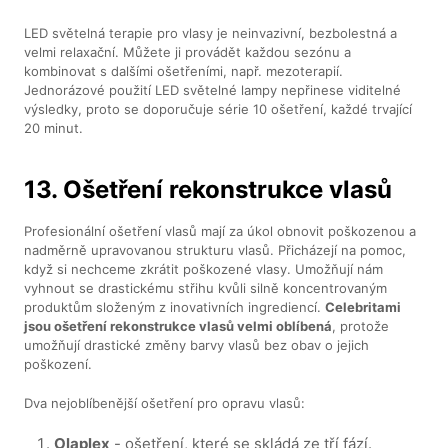
LED světelná terapie pro vlasy je neinvazivní, bezbolestná a
velmi relaxační. Můžete ji provádět každou sezónu a
kombinovat s dalšími ošetřeními, např. mezoterapií.
Jednorázové použití LED světelné lampy nepřinese viditelné
výsledky, proto se doporučuje série 10 ošetření, každé trvající
20 minut.
13. Ošetření rekonstrukce vlasů
Profesionální ošetření vlasů mají za úkol obnovit poškozenou a
nadměrně upravovanou strukturu vlasů. Přicházejí na pomoc,
když si nechceme zkrátit poškozené vlasy. Umožňují nám
vyhnout se drastickému střihu kvůli silně koncentrovaným
produktům složeným z inovativních ingrediencí.
Celebritami
jsou ošetření rekonstrukce vlasů velmi oblíbená
, protože
umožňují drastické změny barvy vlasů bez obav o jejich
poškození.
Dva nejoblíbenější ošetření pro opravu vlasů:
Olaplex
- ošetření, které se skládá ze tří fází.