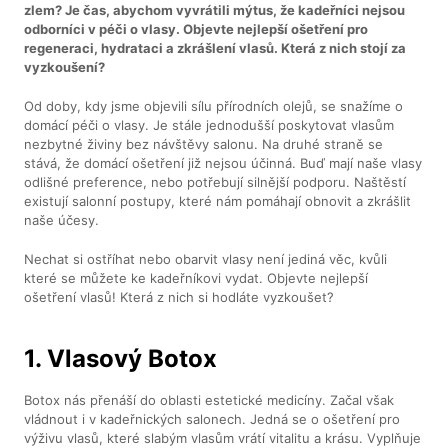
zlem? Je čas, abychom vyvrátili mýtus, že kadeřníci nejsou
odborníci v péči o vlasy. Objevte nejlepší ošetření pro
regeneraci, hydrataci a zkrášlení vlasů. Která z nich stojí za
vyzkoušení?
Od doby, kdy jsme objevili sílu přírodních olejů, se snažíme o
domácí péči o vlasy. Je stále jednodušší poskytovat vlasům
nezbytné živiny bez návštěvy salonu. Na druhé straně se
stává, že domácí ošetření již nejsou účinná. Buď mají naše vlasy
odlišné preference, nebo potřebují silnější podporu. Naštěstí
existují salonní postupy, které nám pomáhají obnovit a zkrášlit
naše účesy.
Nechat si ostříhat nebo obarvit vlasy není jediná věc, kvůli
které se můžete ke kadeřníkovi vydat. Objevte nejlepší
ošetření vlasů! Která z nich si hodláte vyzkoušet?
1. Vlasový Botox
Botox nás přenáší do oblasti estetické medicíny. Začal však
vládnout i v kadeřnických salonech. Jedná se o ošetření pro
výživu vlasů, které slabým vlasům vrátí vitalitu a krásu. Vyplňuje