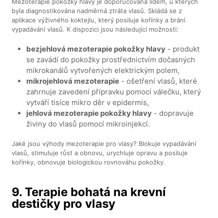
Mezoterapie pokožky hlavy je doporučována lidem, u kterých
byla diagnostikována nadměrná ztráta vlasů. Skládá se z
aplikace výživného koktejlu, který posiluje kořínky a brání
vypadávání vlasů. K dispozici jsou následující možnosti:
bezjehlová mezoterapie pokožky hlavy
- produkt
se zavádí do pokožky prostřednictvím dočasných
mikrokanálů vytvořených elektrickým polem,
mikrojehlová mezoterapie
- ošetření vlasů, které
zahrnuje zavedení přípravku pomocí válečku, který
vytváří tisíce mikro děr v epidermis,
jehlová mezoterapie pokožky hlavy
- dopravuje
živiny do vlasů pomocí mikroinjekcí.
Jaké jsou výhody mezoterapie pro vlasy? Blokuje vypadávání
vlasů, stimuluje růst a obnovu, urychluje opravu a posiluje
kořínky, obnovuje biologickou rovnováhu pokožky.
9. Terapie bohatá na krevní
destičky pro vlasy