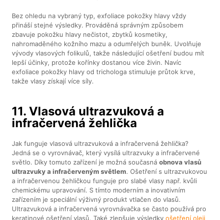
Bez ohledu na vybraný typ, exfoliace pokožky hlavy vždy
přináší stejné výsledky. Prováděná správným způsobem
zbavuje pokožku hlavy nečistot, zbytků kosmetiky,
nahromaděného kožního mazu a odumřelých buněk. Uvolňuje
vývody vlasových folikulů, takže následující ošetření budou mít
lepší účinky, protože kořínky dostanou více živin. Navíc
exfoliace pokožky hlavy od trichologa stimuluje průtok krve,
takže vlasy získají více síly.
11. Vlasová ultrazvuková a
infračervená žehlička
Jak funguje vlasová ultrazvuková a infračervená žehlička?
Jedná se o vyrovnávač, který vysílá ultrazvuky a infračervené
světlo. Díky tomuto zařízení je možná současná
obnova vlasů
ultrazvuky a infračerveným světlem
. Ošetření s ultrazvukovou
a infračervenou žehličkou funguje pro slabé vlasy např. kvůli
chemickému upravování. S tímto moderním a inovativním
zařízením je speciální výživný produkt vtlačen do vlasů.
Ultrazvuková a infračervená vyrovnávačka se často používá pro
keratinové ošetření vlasů. Také zlepšuje výsledky
ošetření oleji