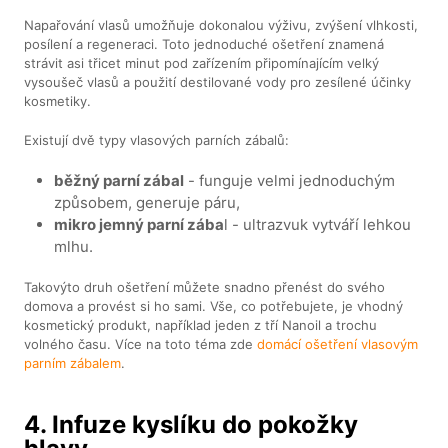
Napařování vlasů umožňuje dokonalou výživu, zvýšení vlhkosti,
posílení a regeneraci. Toto jednoduché ošetření znamená
strávit asi třicet minut pod zařízením připomínajícím velký
vysoušeč vlasů a použití destilované vody pro zesílené účinky
kosmetiky.
Existují dvě typy vlasových parních zábalů:
běžný parní zábal
- funguje velmi jednoduchým
způsobem, generuje páru,
mikro jemný parní zába
l - ultrazvuk vytváří lehkou
mlhu.
Takovýto druh ošetření můžete snadno přenést do svého
domova a provést si ho sami. Vše, co potřebujete, je vhodný
kosmetický produkt, například jeden z tří Nanoil a trochu
volného času. Více na toto téma zde
domácí ošetření vlasovým
parním zábalem
.
4. Infuze kyslíku do pokožky