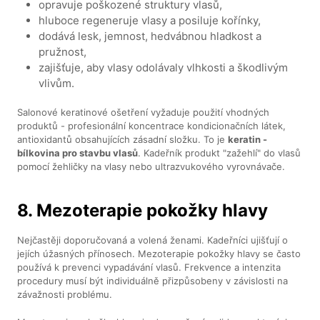
opravuje poškozené struktury vlasů,
hluboce regeneruje vlasy a posiluje kořínky,
dodává lesk, jemnost, hedvábnou hladkost a
pružnost,
zajišťuje, aby vlasy odolávaly vlhkosti a škodlivým
vlivům.
Salonové keratinové ošetření vyžaduje použití vhodných
produktů - profesionální koncentrace kondicionačních látek,
antioxidantů obsahujících zásadní složku. To je
keratin -
bílkovina pro stavbu vlasů
. Kadeřník produkt "zažehlí" do vlasů
pomocí žehličky na vlasy nebo ultrazvukového vyrovnávače.
8. Mezoterapie pokožky hlavy
Nejčastěji doporučovaná a volená ženami. Kadeřníci ujišťují o
jejích úžasných přínosech. Mezoterapie pokožky hlavy se často
používá k prevenci vypadávání vlasů. Frekvence a intenzita
procedury musí být individuálně přizpůsobeny v závislosti na
závažnosti problému.